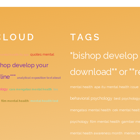
CLOUD
TAGS
"bishop develop 
quotes mental
ental health itu apa
shop develop your
download"" or ""r
ine"""
analytical exposition text about
mental health
apa itu mental health issue
ology
cara mengatasi mental health
tes
behavioral psychology
best psychology
film mental health
mental health test
mengatasi mental health
cek mental healt
film mental health
psychology
gambar men
mental health awareness month
mental he