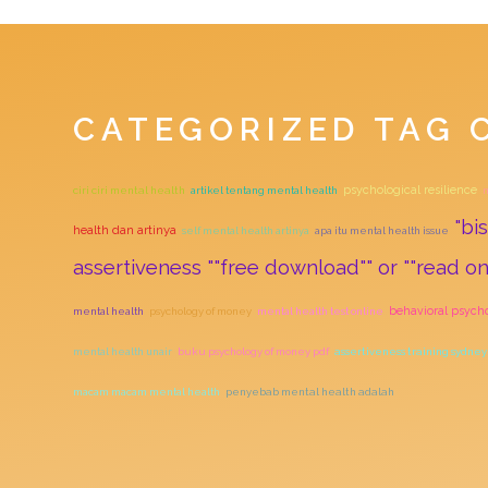
CATEGORIZED TAG 
psychological resilience
ciri ciri mental health
artikel tentang mental health
m
"bi
health dan artinya
self mental health artinya
apa itu mental health issue
assertiveness ""free download"" or ""read onl
behavioral psych
mental health
psychology of money
mental health test online
mental health unair
buku psychology of money pdf
assertiveness training sydney
macam macam mental health
penyebab mental health adalah