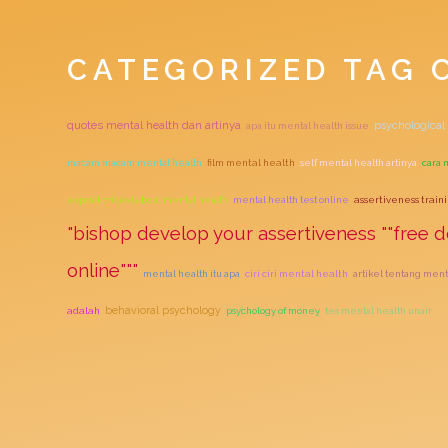
CATEGORIZED TAG 
quotes mental health dan artinya
psychological 
apa itu mental health issue
macam macam mental health
film mental health
self mental health artinya
cara 
exposition text about mental health
mental health test online
assertiveness train
"bishop develop your assertiveness ""free d
online"""
mental health itu apa
ciri ciri mental health
artikel tentang ment
behavioral psychology
adalah
psychology of money
tes mental health unair