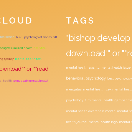
CLOUD
TAGS
"bishop develop 
resilience
buku psychology of money pdf
mengatasi mental health
analytical
download"" or ""r
ing sydney
mental health test
ownload"" or ""read
mental health
apa itu mental health issue
behavioral psychology
best psychology
al health
penyebab mental health
mengatasi mental health
cek mental healt
film mental health
psychology
gambar men
mental health awareness month
mental he
health journal
mental health logo
mental h