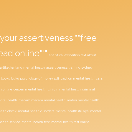
your assertiveness ""free
ead online"""
analytical exposition text about
assertiveness training sydney
artikel tentang mental health
buku psychology of money pdf
 books
caption mental health
cara
ciri ciri mental health
h online
cerpen mental health
criminal
tal health
macam macam mental health
materi mental health
alth check
mental health disorders
mental health itu apa
mental
mental health test
ealth service
mental health test online