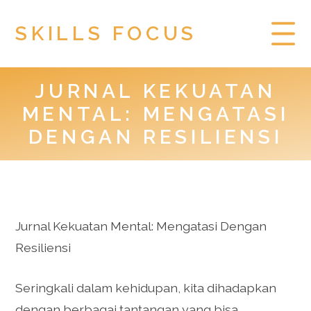
SKILLS FOCUS
JURNAL KEKUATAN
HOME
MENTAL: MENGATASI
PRIVACY POLICY
DENGAN RESILIENSI
TOGEL HONGKONG
Jurnal Kekuatan Mental: Mengatasi Dengan
Resiliensi
Seringkali dalam kehidupan, kita dihadapkan
dengan berbagai tantangan yang bisa