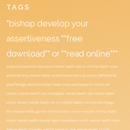
TAGS
"bishop develop your
assertiveness ""free
download"" or ""read online"""
analytical exposition text about mental health
apa itu mental health issue
behavioral
assertiveness training sydney
artikel tentang mental health
psychology
buku psychology of money pdf
best psychology books
caption mental health
cara mengatasi mental health
cek mental health
ciri ciri mental health
online
cerpen mental health
criminal psychology
film mental health
gambar mental health
macam macam mental health
materi mental health
mental health awareness month
mental health check
mental health disorders
mental health itu apa
mental health journal