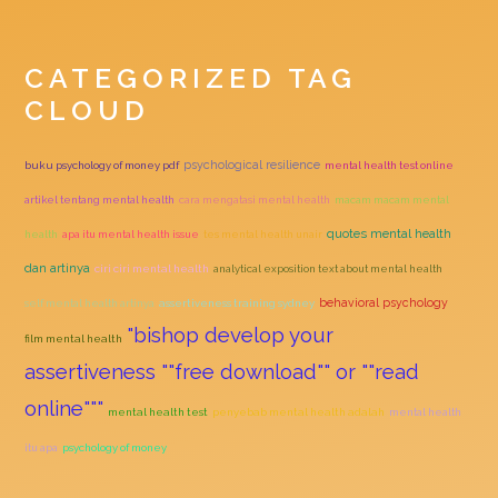
CATEGORIZED TAG
CLOUD
psychological resilience
buku psychology of money pdf
mental health test online
artikel tentang mental health
cara mengatasi mental health
macam macam mental
quotes mental health
health
apa itu mental health issue
tes mental health unair
dan artinya
ciri ciri mental health
analytical exposition text about mental health
behavioral psychology
self mental health artinya
assertiveness training sydney
"bishop develop your
film mental health
assertiveness ""free download"" or ""read
online"""
mental health test
penyebab mental health adalah
mental health
itu apa
psychology of money