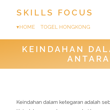
SKILLS FOCUS
HOME
TOGEL HONGKONG
KEINDAHAN DAL
ANTARA
Keindahan dalam ketegaran adalah se