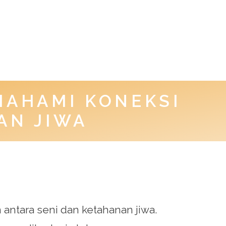
MAHAMI KONEKSI
AN JIWA
ntara seni dan ketahanan jiwa.