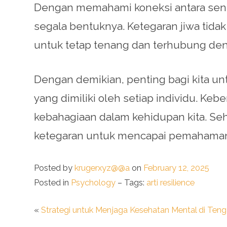
Dengan memahami koneksi antara seni 
segala bentuknya. Ketegaran jiwa tidak
untuk tetap tenang dan terhubung deng
Dengan demikian, penting bagi kita unt
yang dimiliki oleh setiap individu. K
kebahagiaan dalam kehidupan kita. Seh
ketegaran untuk mencapai pemahaman yan
Posted by
krugerxyz@@a
on
February 12, 2025
Posted in
Psychology
– Tags:
arti resilience
«
Strategi untuk Menjaga Kesehatan Mental di Ten