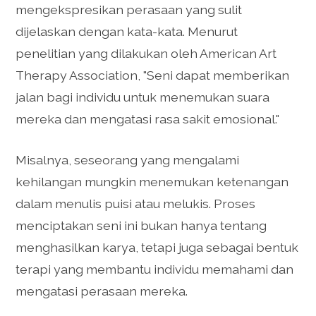
mengekspresikan perasaan yang sulit
dijelaskan dengan kata-kata. Menurut
penelitian yang dilakukan oleh American Art
Therapy Association, "Seni dapat memberikan
jalan bagi individu untuk menemukan suara
mereka dan mengatasi rasa sakit emosional."
Misalnya, seseorang yang mengalami
kehilangan mungkin menemukan ketenangan
dalam menulis puisi atau melukis. Proses
menciptakan seni ini bukan hanya tentang
menghasilkan karya, tetapi juga sebagai bentuk
terapi yang membantu individu memahami dan
mengatasi perasaan mereka.