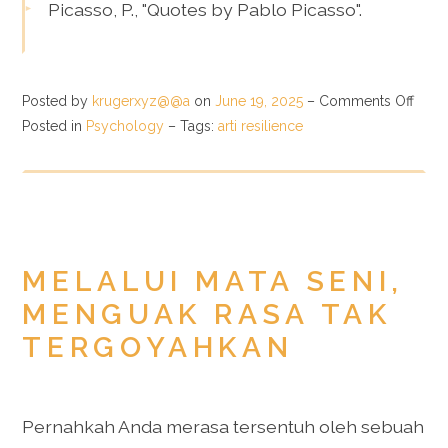
Picasso, P., "Quotes by Pablo Picasso".
Posted by
krugerxyz@@a
on
June 19, 2025
–
Comments Off
Posted in
Psychology
– Tags:
arti resilience
MELALUI MATA SENI,
MENGUAK RASA TAK
TERGOYAHKAN
Pernahkah Anda merasa tersentuh oleh sebuah