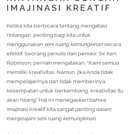
IMAJINASI KREATIF
Ketika kita berbicara tentang mengatasi
rintangan, penting bagi kita untuk
menggunakan
seni ruang kemungkinan
secara
efektif. Seorang penulis dan pemikir, Sir Ken
Robinson, pernah mengatakan, “Kami semua
memiliki kreativitas. Namun, jika Anda tidak
mempelajarinya dan tidak memberinya
kesempatan untuk berkembang, kreativitas itu
akan hilang.” Hal ini menegaskan bahwa
imajinasi kreatif kita sangat penting dalam
menjelajahi
seni ruang kemungkinan
.