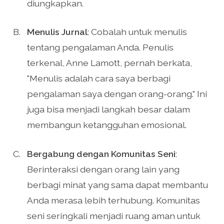
diungkapkan.
Menulis Jurnal
: Cobalah untuk menulis
tentang pengalaman Anda. Penulis
terkenal, Anne Lamott, pernah berkata,
"Menulis adalah cara saya berbagi
pengalaman saya dengan orang-orang." Ini
juga bisa menjadi langkah besar dalam
membangun ketangguhan emosional.
Bergabung dengan Komunitas Seni
:
Berinteraksi dengan orang lain yang
berbagi minat yang sama dapat membantu
Anda merasa lebih terhubung. Komunitas
seni seringkali menjadi ruang aman untuk