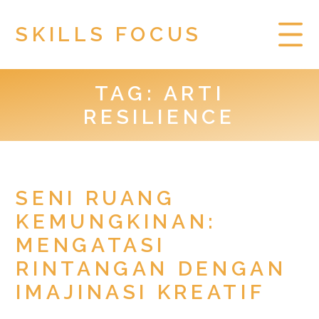
SKILLS FOCUS
TAG:
ARTI
HOME
RESILIENCE
PRIVACY POLICY
TOGEL HONGKONG
SENI RUANG
KEMUNGKINAN:
MENGATASI
RINTANGAN DENGAN
IMAJINASI KREATIF