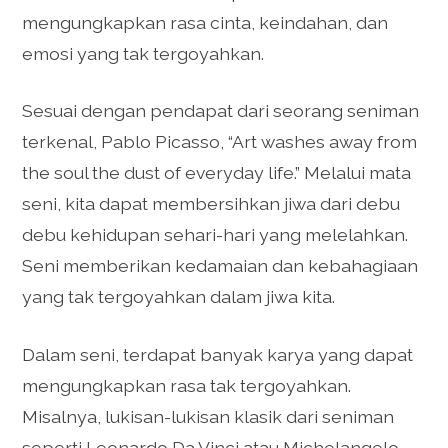
mengungkapkan rasa cinta, keindahan, dan
emosi yang tak tergoyahkan.
Sesuai dengan pendapat dari seorang seniman
terkenal, Pablo Picasso, “Art washes away from
the soul the dust of everyday life.” Melalui mata
seni, kita dapat membersihkan jiwa dari debu
debu kehidupan sehari-hari yang melelahkan.
Seni memberikan kedamaian dan kebahagiaan
yang tak tergoyahkan dalam jiwa kita.
Dalam seni, terdapat banyak karya yang dapat
mengungkapkan rasa tak tergoyahkan.
Misalnya, lukisan-lukisan klasik dari seniman
seperti Leonardo Da Vinci atau Michelangelo