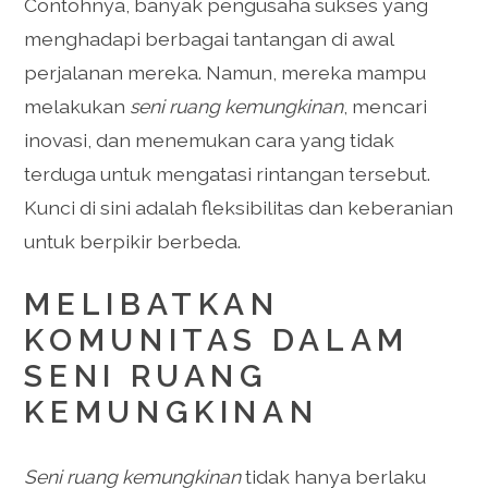
Contohnya, banyak pengusaha sukses yang
menghadapi berbagai tantangan di awal
perjalanan mereka. Namun, mereka mampu
melakukan
seni ruang kemungkinan
, mencari
inovasi, dan menemukan cara yang tidak
terduga untuk mengatasi rintangan tersebut.
Kunci di sini adalah fleksibilitas dan keberanian
untuk berpikir berbeda.
MELIBATKAN
KOMUNITAS DALAM
SENI RUANG
KEMUNGKINAN
Seni ruang kemungkinan
tidak hanya berlaku