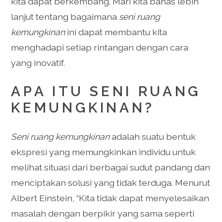
kita dapat berkembang. Mari kita bahas lebih
lanjut tentang bagaimana
seni ruang
kemungkinan
ini dapat membantu kita
menghadapi setiap rintangan dengan cara
yang inovatif.
APA ITU SENI RUANG
KEMUNGKINAN?
Seni ruang kemungkinan
adalah suatu bentuk
ekspresi yang memungkinkan individu untuk
melihat situasi dari berbagai sudut pandang dan
menciptakan solusi yang tidak terduga. Menurut
Albert Einstein, “Kita tidak dapat menyelesaikan
masalah dengan berpikir yang sama seperti