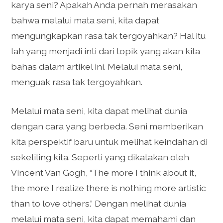
karya seni? Apakah Anda pernah merasakan
bahwa melalui mata seni, kita dapat
mengungkapkan rasa tak tergoyahkan? Hal itu
lah yang menjadi inti dari topik yang akan kita
bahas dalam artikel ini. Melalui mata seni,
menguak rasa tak tergoyahkan.
Melalui mata seni, kita dapat melihat dunia
dengan cara yang berbeda. Seni memberikan
kita perspektif baru untuk melihat keindahan di
sekeliling kita. Seperti yang dikatakan oleh
Vincent Van Gogh, “The more I think about it,
the more I realize there is nothing more artistic
than to love others.” Dengan melihat dunia
melalui mata seni, kita dapat memahami dan