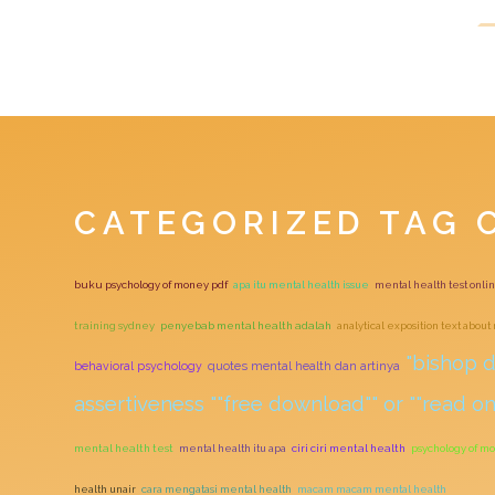
CATEGORIZED TAG 
buku psychology of money pdf
apa itu mental health issue
mental health test onli
training sydney
penyebab mental health adalah
analytical exposition text abou
"bishop 
quotes mental health dan artinya
behavioral psychology
assertiveness ""free download"" or ""read onl
mental health test
mental health itu apa
ciri ciri mental health
psychology of m
health unair
cara mengatasi mental health
macam macam mental health