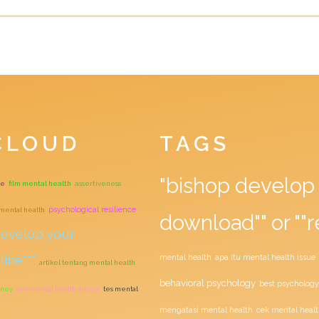
CLOUD
TAGS
"bishop develop 
ne
film mental health
assertiveness
psychological resilience
t mental health
download"" or ""r
develop your
ine"""
mental health
apa itu mental health issue
artikel tentang mental health
behavioral psychology
best psychology
oney
self mental health artinya
tes mental
mengatasi mental health
cek mental healt