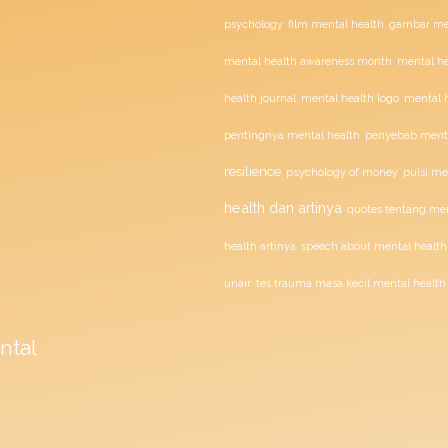
film mental health
psychology
gambar men
mental health awareness month
mental he
health journal
mental health logo
mental h
penyebab menta
pentingnya mental health
resilience
psychology of money
puisi me
health dan artinya
quotes tentang men
health artinya
speech about mental health
unair
tes trauma masa kecil mental health
ntal