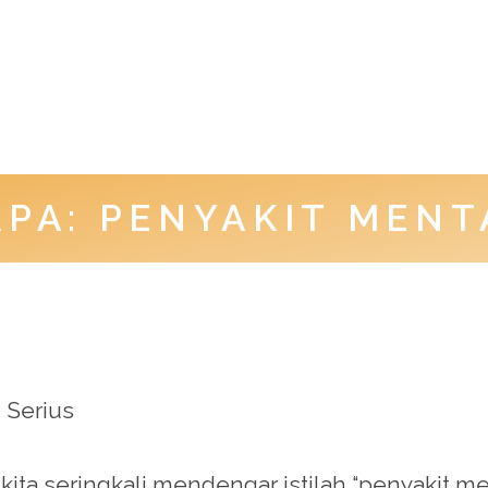
PA: PENYAKIT MENT
 Serius
ita seringkali mendengar istilah “penyakit men