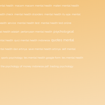
tal health
macam macam mental health
materi mental health
alth check
mental health disorders
mental health itu apa
mental
mental health test
ealth service
mental health test online
psychological
l health adalah
pertanyaan mental health
quotes mental
ntal health
quiz mental health indonesia
tal health dan artinya
save mental health artinya
self mental
sports psychology
tes mental health google form
tes mental health
the psychology of money indonesia pdf
trading psychology