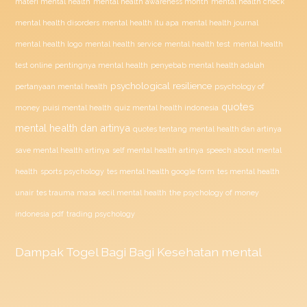
materi mental health
mental health awareness month
mental health check
mental health disorders
mental health itu apa
mental health journal
mental health test
mental health logo
mental health service
mental health
penyebab mental health adalah
test online
pentingnya mental health
psychological resilience
psychology of
pertanyaan mental health
quotes
money
puisi mental health
quiz mental health indonesia
mental health dan artinya
quotes tentang mental health dan artinya
save mental health artinya
self mental health artinya
speech about mental
health
sports psychology
tes mental health google form
tes mental health
unair
tes trauma masa kecil mental health
the psychology of money
indonesia pdf
trading psychology
Dampak
Togel
Bagi Bagi Kesehatan mental