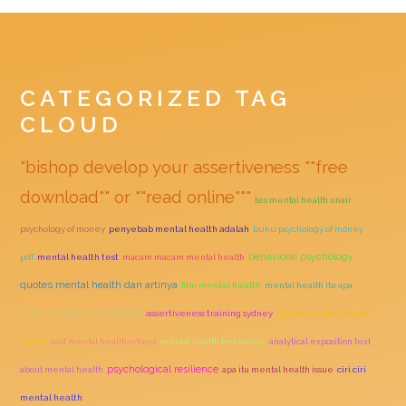
CATEGORIZED TAG
CLOUD
"bishop develop your assertiveness ""free
download"" or ""read online"""
tes mental health unair
psychology of money
penyebab mental health adalah
buku psychology of money
behavioral psychology
pdf
mental health test
macam macam mental health
quotes mental health dan artinya
film mental health
mental health itu apa
artikel tentang mental health
assertiveness training sydney
cara mengatasi mental
health
self mental health artinya
mental health test online
analytical exposition text
psychological resilience
about mental health
apa itu mental health issue
ciri ciri
mental health