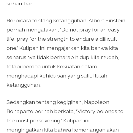
sehari-hari.
Berbicara tentang ketangguhan, Albert Einstein
pernah mengatakan, “Do not pray for an easy
life, pray for the strength to endure a difficult
one.” Kutipan ini mengajarkan kita bahwa kita
seharusnya tidak berharap hidup kita mudah,
tetapi berdoa untuk kekuatan dalam
menghadapi kehidupan yang sulit. Itulah
ketangguhan.
Sedangkan tentang kegigihan, Napoleon
Bonaparte pernah berkata, “Victory belongs to
the most persevering.” Kutipan ini
mengingatkan kita bahwa kemenangan akan