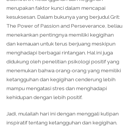
merupakan faktor kunci dalam mencapai
kesuksesan. Dalam bukunya yang berjudul Grit:
The Power of Passion and Perseverance, beliau
menekankan pentingnya memiliki kegigihan
dan kemauan untuk terus berjuang meskipun
menghadapi berbagai rintangan. Hal ini juga
didukung oleh penelitian psikologi positif yang
menemukan bahwa orang-orang yang memiliki
ketangguhan dan kegigihan cenderung lebih
mampu mengatasi stres dan menghadapi
kehidupan dengan lebih positif.
Jadi, mulailah hari ini dengan menggali kutipan
inspiratif tentang ketangguhan dan kegigihan.