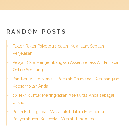
RANDOM POSTS
Faktor-Faktor Psikologis dalam Kejahatan: Sebuah
Penjelasan
Pelajari Cara Mengembangkan Assertiveness Anda: Baca
Online Sekarang!
Panduan Assertiveness: Bacalah Online dan Kembangkan
Keterampilan Anda
10 Teknik untuk Meningkatkan Asertivitas Anda sebagai
Uskup
Peran Keluarga dan Masyarakat dalam Membantu
Penyembuhan Kesehatan Mental di Indonesia