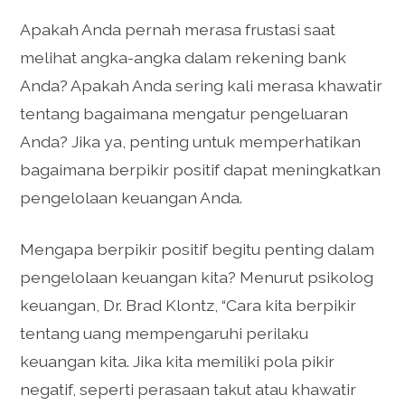
Apakah Anda pernah merasa frustasi saat
melihat angka-angka dalam rekening bank
Anda? Apakah Anda sering kali merasa khawatir
tentang bagaimana mengatur pengeluaran
Anda? Jika ya, penting untuk memperhatikan
bagaimana berpikir positif dapat meningkatkan
pengelolaan keuangan Anda.
Mengapa berpikir positif begitu penting dalam
pengelolaan keuangan kita? Menurut psikolog
keuangan, Dr. Brad Klontz, “Cara kita berpikir
tentang uang mempengaruhi perilaku
keuangan kita. Jika kita memiliki pola pikir
negatif, seperti perasaan takut atau khawatir