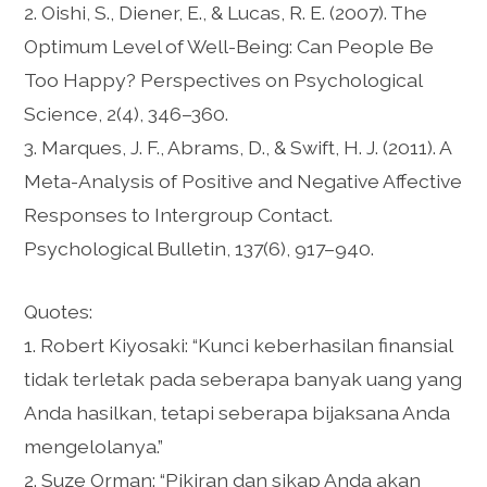
2. Oishi, S., Diener, E., & Lucas, R. E. (2007). The
Optimum Level of Well-Being: Can People Be
Too Happy? Perspectives on Psychological
Science, 2(4), 346–360.
3. Marques, J. F., Abrams, D., & Swift, H. J. (2011). A
Meta-Analysis of Positive and Negative Affective
Responses to Intergroup Contact.
Psychological Bulletin, 137(6), 917–940.
Quotes:
1. Robert Kiyosaki: “Kunci keberhasilan finansial
tidak terletak pada seberapa banyak uang yang
Anda hasilkan, tetapi seberapa bijaksana Anda
mengelolanya.”
2. Suze Orman: “Pikiran dan sikap Anda akan