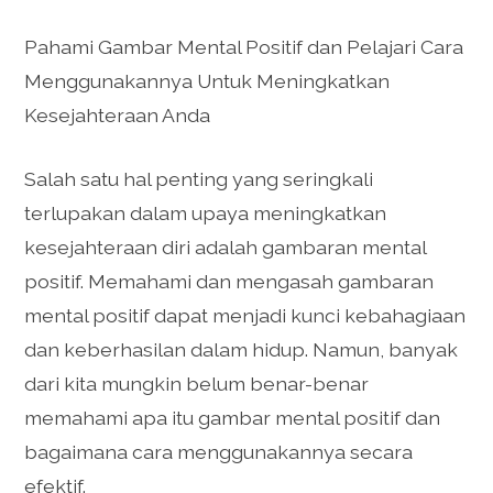
Pahami Gambar Mental Positif dan Pelajari Cara
Menggunakannya Untuk Meningkatkan
Kesejahteraan Anda
Salah satu hal penting yang seringkali
terlupakan dalam upaya meningkatkan
kesejahteraan diri adalah gambaran mental
positif. Memahami dan mengasah gambaran
mental positif dapat menjadi kunci kebahagiaan
dan keberhasilan dalam hidup. Namun, banyak
dari kita mungkin belum benar-benar
memahami apa itu gambar mental positif dan
bagaimana cara menggunakannya secara
efektif.