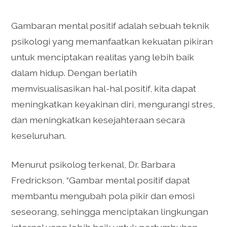
Gambaran mental positif adalah sebuah teknik
psikologi yang memanfaatkan kekuatan pikiran
untuk menciptakan realitas yang lebih baik
dalam hidup. Dengan berlatih
memvisualisasikan hal-hal positif, kita dapat
meningkatkan keyakinan diri, mengurangi stres,
dan meningkatkan kesejahteraan secara
keseluruhan.
Menurut psikolog terkenal, Dr. Barbara
Fredrickson, “Gambar mental positif dapat
membantu mengubah pola pikir dan emosi
seseorang, sehingga menciptakan lingkungan