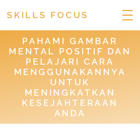
SKILLS FOCUS
PAHAMI GAMBAR
HOME
MENTAL POSITIF DAN
PRIVACY POLICY
PELAJARI CARA
MENGGUNAKANNYA
TOGEL HONGKONG
UNTUK
MENINGKATKAN
KESEJAHTERAAN
ANDA