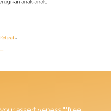
erugikan anak-anak.
Ketahui
»
your assertiveness ""free