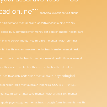
ead online"""
analytical exposition text about
assertiveness training sydney
artikel tentang mental health
buku psychology of money pdf
 books
caption mental health
cara
ciri ciri mental health
h online
cerpen mental health
criminal
tal health
macam macam mental health
materi mental health
alth check
mental health disorders
mental health itu apa
mental
mental health test
ealth service
mental health test online
psychological
l health adalah
pertanyaan mental health
quotes mental
ntal health
quiz mental health indonesia
tal health dan artinya
save mental health artinya
self mental
sports psychology
tes mental health google form
tes mental health