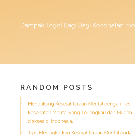
Dampak
Togel
Bagi Bagi Kesehatan me
RANDOM POSTS
Mendukung Kesejahteraan Mental dengan Tes
Kesehatan Mental yang Terjangkau dan Mudah
diakses di Indonesia.
Tips Meningkatkan Kesejahteraan Mental Anda