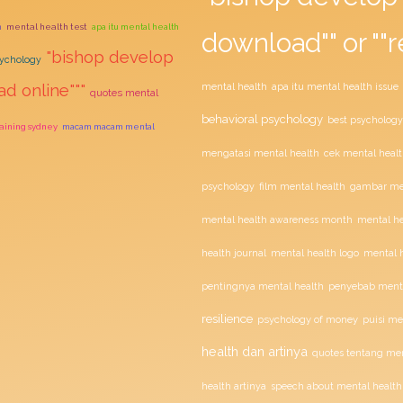
h
mental health test
apa itu mental health
download"" or ""r
"bishop develop
sychology
ad online"""
mental health
apa itu mental health issue
quotes mental
behavioral psychology
best psychology
raining sydney
macam macam mental
mengatasi mental health
cek mental healt
film mental health
psychology
gambar men
mental health awareness month
mental he
health journal
mental health logo
mental h
penyebab menta
pentingnya mental health
resilience
psychology of money
puisi me
health dan artinya
quotes tentang men
health artinya
speech about mental health