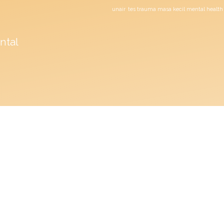
unair
tes trauma masa kecil mental health
ntal