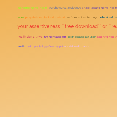
psychological resilience
mengatasi mental health
artikel tentang mental healt
behavioral p
issue
penyebab mental health adalah
self mental health artinya
your assertiveness ""free download"" or ""re
health dan artinya
film mental health
tes mental health unair
assertiveness t
health
buku psychology of money pdf
mental health itu apa