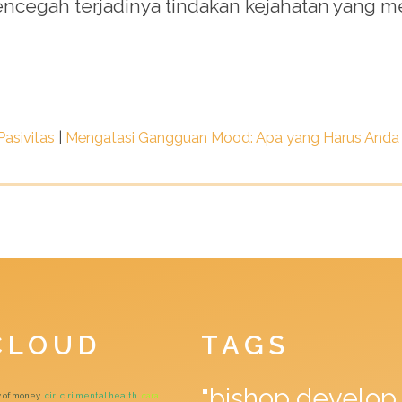
ncegah terjadinya tindakan kejahatan yang m
Pasivitas
|
Mengatasi Gangguan Mood: Apa yang Harus Anda 
CLOUD
TAGS
"bishop develop 
y of money
ciri ciri mental health
cara