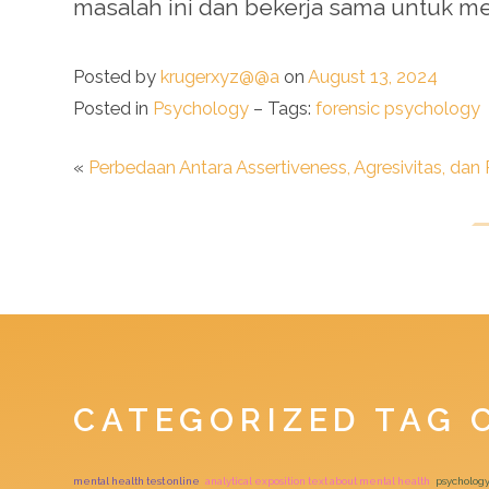
masalah ini dan bekerja sama untuk me
Posted by
krugerxyz@@a
on
August 13, 2024
Posted in
Psychology
– Tags:
forensic psychology
«
Perbedaan Antara Assertiveness, Agresivitas, dan 
CATEGORIZED TAG 
mental health test online
analytical exposition text about mental health
psycholog