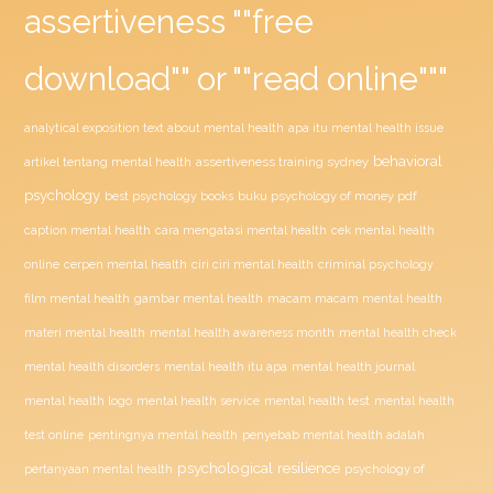
assertiveness ""free
download"" or ""read online"""
analytical exposition text about mental health
apa itu mental health issue
behavioral
assertiveness training sydney
artikel tentang mental health
psychology
buku psychology of money pdf
best psychology books
caption mental health
cara mengatasi mental health
cek mental health
ciri ciri mental health
online
cerpen mental health
criminal psychology
film mental health
gambar mental health
macam macam mental health
materi mental health
mental health awareness month
mental health check
mental health disorders
mental health itu apa
mental health journal
mental health test
mental health logo
mental health service
mental health
penyebab mental health adalah
test online
pentingnya mental health
psychological resilience
psychology of
pertanyaan mental health