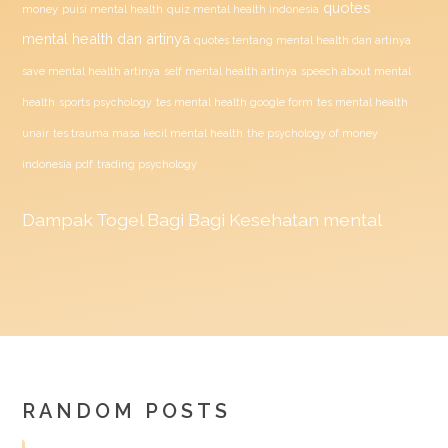
quotes
money
puisi mental health
quiz mental health indonesia
mental health dan artinya
quotes tentang mental health dan artinya
save mental health artinya
self mental health artinya
speech about mental
health
sports psychology
tes mental health google form
tes mental health
unair
tes trauma masa kecil mental health
the psychology of money
indonesia pdf
trading psychology
Dampak
Togel
Bagi Bagi Kesehatan mental
RANDOM POSTS