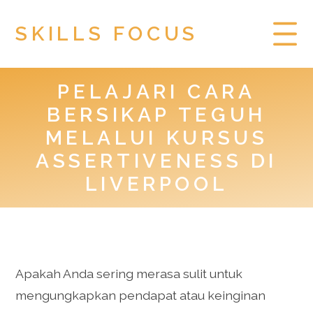
SKILLS FOCUS
PELAJARI CARA
HOME
BERSIKAP TEGUH
PRIVACY POLICY
MELALUI KURSUS
ASSERTIVENESS DI
TOGEL HONGKONG
LIVERPOOL
Apakah Anda sering merasa sulit untuk
mengungkapkan pendapat atau keinginan