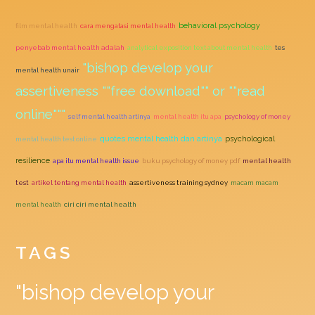
behavioral psychology
film mental health
cara mengatasi mental health
penyebab mental health adalah
analytical exposition text about mental health
tes
"bishop develop your
mental health unair
assertiveness ""free download"" or ""read
online"""
self mental health artinya
mental health itu apa
psychology of money
quotes mental health dan artinya
psychological
mental health test online
resilience
apa itu mental health issue
buku psychology of money pdf
mental health
test
artikel tentang mental health
assertiveness training sydney
macam macam
mental health
ciri ciri mental health
TAGS
"bishop develop your