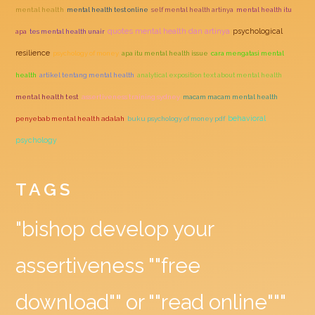
mental health
mental health test online
self mental health artinya
mental health itu
quotes mental health dan artinya
psychological
apa
tes mental health unair
resilience
psychology of money
apa itu mental health issue
cara mengatasi mental
health
artikel tentang mental health
analytical exposition text about mental health
mental health test
assertiveness training sydney
macam macam mental health
behavioral
penyebab mental health adalah
buku psychology of money pdf
psychology
TAGS
"bishop develop your
assertiveness ""free
download"" or ""read online"""