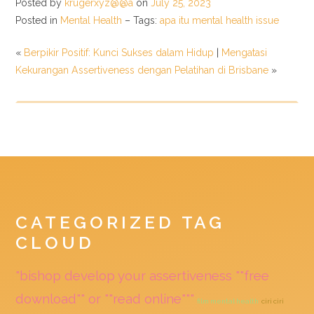
Posted by
krugerxyz@@a
on
July 25, 2023
Posted in
Mental Health
– Tags:
apa itu mental health issue
«
Berpikir Positif: Kunci Sukses dalam Hidup
|
Mengatasi
Kekurangan Assertiveness dengan Pelatihan di Brisbane
»
CATEGORIZED TAG
CLOUD
"bishop develop your assertiveness ""free
download"" or ""read online"""
film mental health
ciri ciri