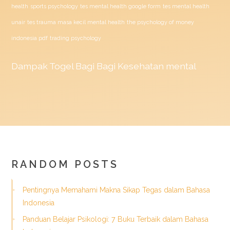
health
sports psychology
tes mental health google form
tes mental health
unair
tes trauma masa kecil mental health
the psychology of money
indonesia pdf
trading psychology
Dampak
Togel
Bagi Bagi Kesehatan mental
RANDOM POSTS
Pentingnya Memahami Makna Sikap Tegas dalam Bahasa
Indonesia
Panduan Belajar Psikologi: 7 Buku Terbaik dalam Bahasa