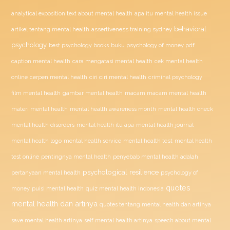
analytical exposition text about mental health
apa itu mental health issue
behavioral
assertiveness training sydney
artikel tentang mental health
psychology
buku psychology of money pdf
best psychology books
caption mental health
cara mengatasi mental health
cek mental health
ciri ciri mental health
online
cerpen mental health
criminal psychology
film mental health
gambar mental health
macam macam mental health
materi mental health
mental health awareness month
mental health check
mental health disorders
mental health itu apa
mental health journal
mental health test
mental health logo
mental health service
mental health
penyebab mental health adalah
test online
pentingnya mental health
psychological resilience
psychology of
pertanyaan mental health
quotes
money
puisi mental health
quiz mental health indonesia
mental health dan artinya
quotes tentang mental health dan artinya
save mental health artinya
self mental health artinya
speech about mental