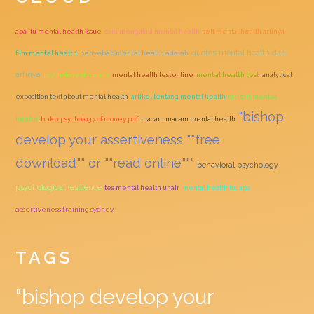
apa itu mental health issue
cara mengatasi mental health
self mental health artinya
quotes mental health dan
film mental health
penyebab mental health adalah
artinya
psychology of money
mental health test online
mental health test
analytical
exposition text about mental health
artikel tentang mental health
ciri ciri mental
"bishop
health
buku psychology of money pdf
macam macam mental health
develop your assertiveness ""free
download"" or ""read online"""
behavioral psychology
psychological resilience
tes mental health unair
mental health itu apa
assertiveness training sydney
TAGS
"bishop develop your