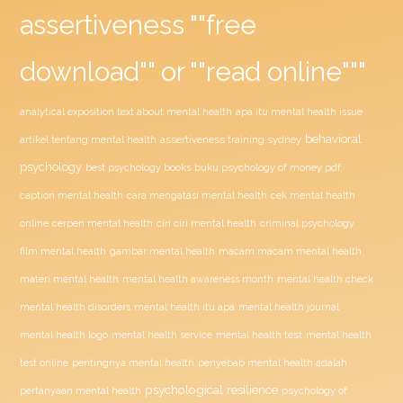
assertiveness ""free
download"" or ""read online"""
analytical exposition text about mental health
apa itu mental health issue
behavioral
artikel tentang mental health
assertiveness training sydney
psychology
best psychology books
buku psychology of money pdf
caption mental health
cara mengatasi mental health
cek mental health
online
cerpen mental health
ciri ciri mental health
criminal psychology
film mental health
gambar mental health
macam macam mental health
materi mental health
mental health awareness month
mental health check
mental health disorders
mental health itu apa
mental health journal
mental health logo
mental health service
mental health test
mental health
test online
pentingnya mental health
penyebab mental health adalah
psychological resilience
pertanyaan mental health
psychology of