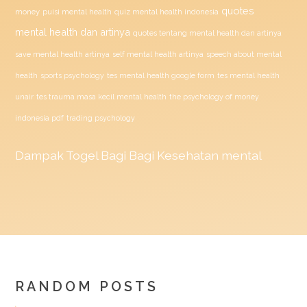
quotes
money
puisi mental health
quiz mental health indonesia
mental health dan artinya
quotes tentang mental health dan artinya
save mental health artinya
self mental health artinya
speech about mental
health
sports psychology
tes mental health google form
tes mental health
unair
tes trauma masa kecil mental health
the psychology of money
indonesia pdf
trading psychology
Dampak
Togel
Bagi Bagi Kesehatan mental
RANDOM POSTS