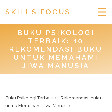
SKILLS FOCUS
BUKU PSIKOLOGI
HOME
TERBAIK: 10
PRIVACY POLICY
REKOMENDASI BUKU
UNTUK MEMAHAMI
TOGEL HONGKONG
JIWA MANUSIA
Buku Psikologi Terbaik: 10 Rekomendasi buku
untuk Memahami Jiwa Manusia