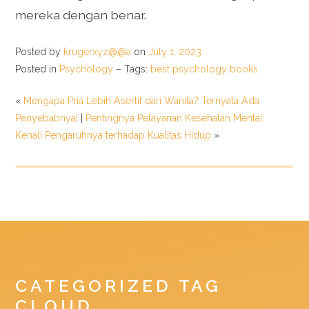
mereka dengan benar.
Posted by
krugerxyz@@a
on
July 1, 2023
Posted in
Psychology
– Tags:
best psychology books
«
Mengapa Pria Lebih Asertif dari Wanita? Ternyata Ada
Penyebabnya!
|
Pentingnya Pelayanan Kesehatan Mental:
Kenali Pengaruhnya terhadap Kualitas Hidup
»
CATEGORIZED TAG
CLOUD