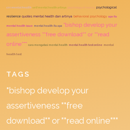
psychological
ciri mental health
self mental health artinya
psychology of money
quotes mental health dan artinya
resilience
behavioral psychology
apa itu
"bishop develop your
mental health issue
mental health itu apa
assertiveness ""free download"" or ""read
online"""
cara mengatasi mental health
mental health test online
mental
health test
TAGS
"bishop develop your
assertiveness ""free
download"" or ""read online"""