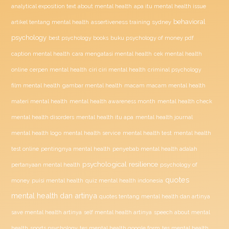
analytical exposition text about mental health
apa itu mental health issue
behavioral
assertiveness training sydney
artikel tentang mental health
psychology
buku psychology of money pdf
best psychology books
caption mental health
cara mengatasi mental health
cek mental health
ciri ciri mental health
online
cerpen mental health
criminal psychology
film mental health
gambar mental health
macam macam mental health
materi mental health
mental health awareness month
mental health check
mental health disorders
mental health itu apa
mental health journal
mental health test
mental health logo
mental health service
mental health
penyebab mental health adalah
test online
pentingnya mental health
psychological resilience
psychology of
pertanyaan mental health
quotes
money
puisi mental health
quiz mental health indonesia
mental health dan artinya
quotes tentang mental health dan artinya
save mental health artinya
self mental health artinya
speech about mental
health
sports psychology
tes mental health google form
tes mental health