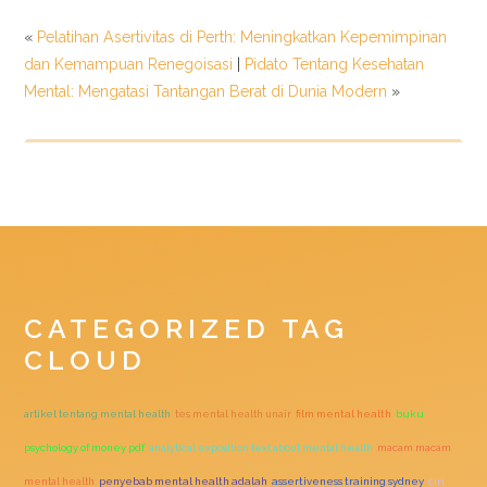
«
Pelatihan Asertivitas di Perth: Meningkatkan Kepemimpinan
dan Kemampuan Renegoisasi
|
Pidato Tentang Kesehatan
Mental: Mengatasi Tantangan Berat di Dunia Modern
»
CATEGORIZED TAG
CLOUD
artikel tentang mental health
tes mental health unair
film mental health
buku
psychology of money pdf
analytical exposition text about mental health
macam macam
mental health
penyebab mental health adalah
assertiveness training sydney
ciri