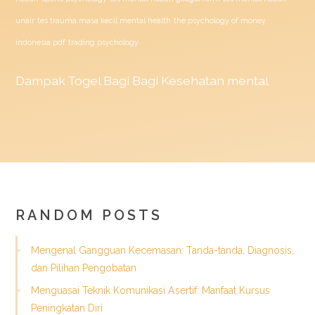
unair
tes trauma masa kecil mental health
the psychology of money
indonesia pdf
trading psychology
Dampak
Togel
Bagi Bagi Kesehatan mental
RANDOM POSTS
Mengenal Gangguan Kecemasan: Tanda-tanda, Diagnosis,
dan Pilihan Pengobatan
Menguasai Teknik Komunikasi Asertif: Manfaat Kursus
Peningkatan Diri