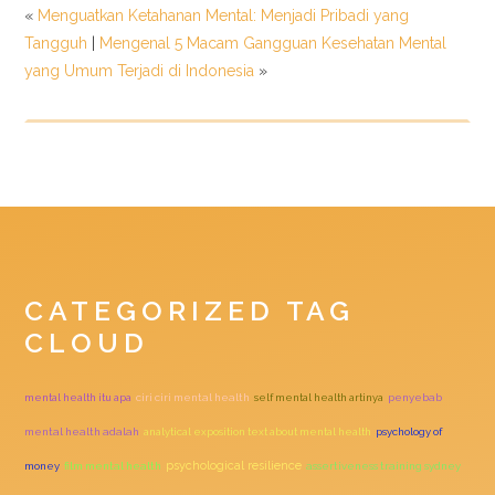
«
Menguatkan Ketahanan Mental: Menjadi Pribadi yang
Tangguh
|
Mengenal 5 Macam Gangguan Kesehatan Mental
yang Umum Terjadi di Indonesia
»
CATEGORIZED TAG
CLOUD
mental health itu apa
ciri ciri mental health
self mental health artinya
penyebab
mental health adalah
analytical exposition text about mental health
psychology of
psychological resilience
money
film mental health
assertiveness training sydney