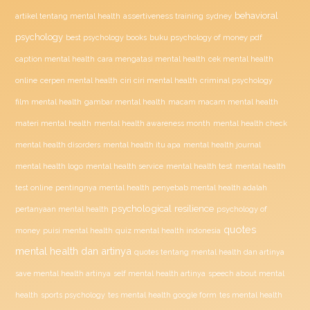
behavioral
assertiveness training sydney
artikel tentang mental health
psychology
buku psychology of money pdf
best psychology books
caption mental health
cara mengatasi mental health
cek mental health
ciri ciri mental health
online
cerpen mental health
criminal psychology
film mental health
gambar mental health
macam macam mental health
materi mental health
mental health awareness month
mental health check
mental health disorders
mental health itu apa
mental health journal
mental health test
mental health logo
mental health service
mental health
penyebab mental health adalah
test online
pentingnya mental health
psychological resilience
psychology of
pertanyaan mental health
quotes
money
puisi mental health
quiz mental health indonesia
mental health dan artinya
quotes tentang mental health dan artinya
save mental health artinya
self mental health artinya
speech about mental
health
sports psychology
tes mental health google form
tes mental health