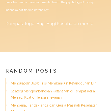
unair
tes trauma masa kecil mental health
the psychology of money
indonesia pdf
trading psychology
Dampak
Togel
Bagi Bagi Kesehatan mental
RANDOM POSTS
Menguatkan Jiwa: Tips Membangun Ketangguhan Diri
Strategi Mengembangkan Ketahanan di Tempat Kerja:
Menjadi Kuat di Tengah Tekanan
Mengenal Tanda-Tanda dan Gejala Masalah Kesehatan