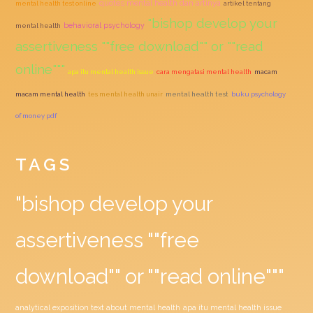
quotes mental health dan artinya
mental health test online
artikel tentang
"bishop develop your
behavioral psychology
mental health
assertiveness ""free download"" or ""read
online"""
apa itu mental health issue
cara mengatasi mental health
macam
macam mental health
tes mental health unair
mental health test
buku psychology
of money pdf
TAGS
"bishop develop your
assertiveness ""free
download"" or ""read online"""
analytical exposition text about mental health
apa itu mental health issue