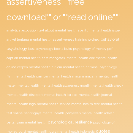
assertiveness ""free
download"" or ""read online"""
analytical exposition text about mental health
apa itu mental health issue
behavioral
assertiveness training sydney
artikel tentang mental health
psychology
buku psychology of money pdf
best psychology books
caption mental health
cara mengatasi mental health
cek mental health
ciri ciri mental health
online
cerpen mental health
criminal psychology
film mental health
gambar mental health
macam macam mental health
materi mental health
mental health awareness month
mental health check
mental health disorders
mental health itu apa
mental health journal
mental health test
mental health logo
mental health service
mental health
penyebab mental health adalah
test online
pentingnya mental health
psychological resilience
psychology of
pertanyaan mental health
quotes
money
puisi mental health
quiz mental health indonesia