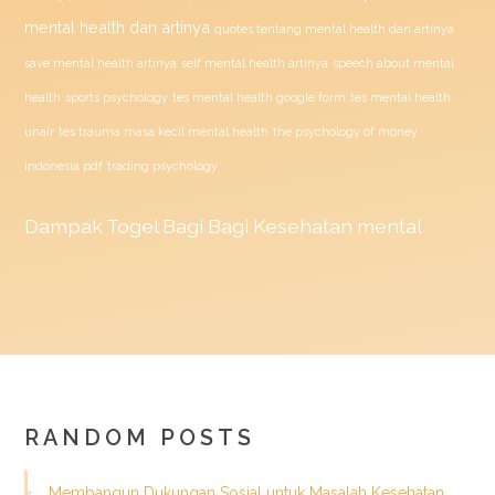
mental health dan artinya
quotes tentang mental health dan artinya
save mental health artinya
self mental health artinya
speech about mental
health
sports psychology
tes mental health google form
tes mental health
unair
tes trauma masa kecil mental health
the psychology of money
indonesia pdf
trading psychology
Dampak
Togel
Bagi Bagi Kesehatan mental
RANDOM POSTS
Membangun Dukungan Sosial untuk Masalah Kesehatan