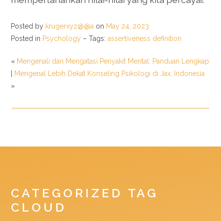
Posted by
krugerxyz@@a
on
May 24, 2023
Posted in
Psychology
– Tags:
assertiveness definition
«
Mengenali dan Mengatasi Penyakit Mental: Panduan Lengkap
|
Mengenal Lebih Dekat Konseling Psikologi di Jax, Indonesia
»
CATEGORIZED TAG
CLOUD