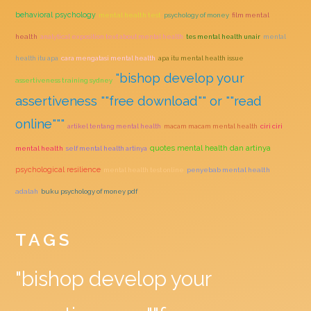
behavioral psychology
mental health test
psychology of money
film mental
health
analytical exposition text about mental health
tes mental health unair
mental
health itu apa
cara mengatasi mental health
apa itu mental health issue
"bishop develop your
assertiveness training sydney
assertiveness ""free download"" or ""read
online"""
artikel tentang mental health
macam macam mental health
ciri ciri
quotes mental health dan artinya
mental health
self mental health artinya
psychological resilience
mental health test online
penyebab mental health
adalah
buku psychology of money pdf
TAGS
"bishop develop your