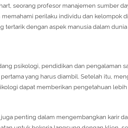
erhart, seorang profesor manajemen sumber day
memahami perilaku individu dan kelompok di d
g tertarik dengan aspek manusia dalam dunia b
ng psikologi, pendidikan dan pengalaman sa
 pertama yang harus diambil. Setelah itu, meng
psikologi dapat memberikan pengetahuan leb
s juga penting dalam mengembangkan karir dal
tan untuk bekerja langsung dengan klien, ser