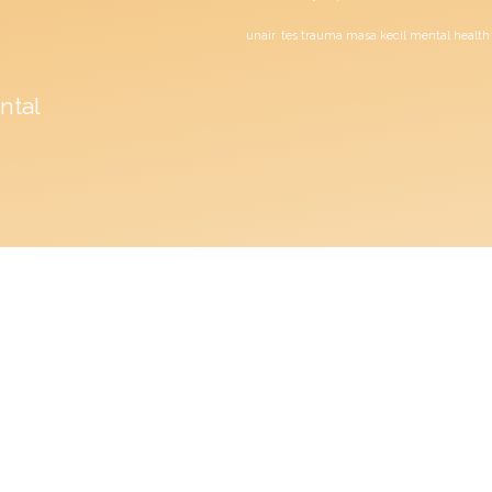
unair
tes trauma masa kecil mental health
ntal