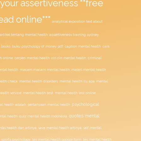
your assertiveness ""free
ead online"""
analytical exposition text about
assertiveness training sydney
artikel tentang mental health
buku psychology of money pdf
 books
caption mental health
cara
ciri ciri mental health
h online
cerpen mental health
criminal
tal health
macam macam mental health
materi mental health
alth check
mental health disorders
mental health itu apa
mental
mental health test
ealth service
mental health test online
psychological
l health adalah
pertanyaan mental health
quotes mental
ntal health
quiz mental health indonesia
tal health dan artinya
save mental health artinya
self mental
sports psychology
tes mental health google form
tes mental health