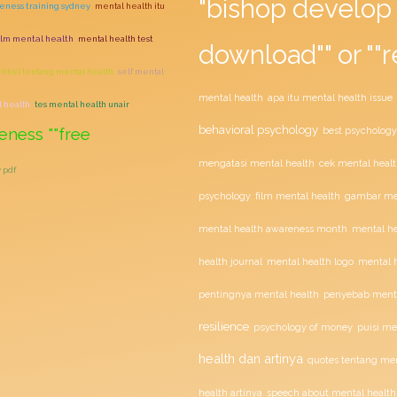
"bishop develop 
veness training sydney
mental health itu
film mental health
mental health test
download"" or ""r
rtikel tentang mental health
self mental
mental health
apa itu mental health issue
l health
tes mental health unair
behavioral psychology
eness ""free
best psychology
mengatasi mental health
cek mental healt
 pdf
film mental health
psychology
gambar men
mental health awareness month
mental he
health journal
mental health logo
mental h
penyebab menta
pentingnya mental health
resilience
psychology of money
puisi me
health dan artinya
quotes tentang men
health artinya
speech about mental health