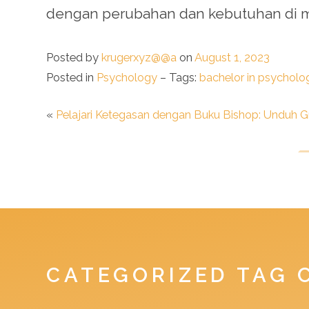
dengan perubahan dan kebutuhan di m
Posted by
krugerxyz@@a
on
August 1, 2023
Posted in
Psychology
– Tags:
bachelor in psycholo
«
Pelajari Ketegasan dengan Buku Bishop: Unduh Gr
CATEGORIZED TAG 