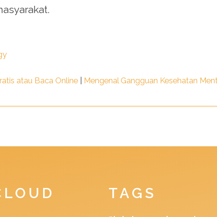
asyarakat.
gy
atis atau Baca Online
|
Mengenal Gangguan Kesehatan Menta
CLOUD
TAGS