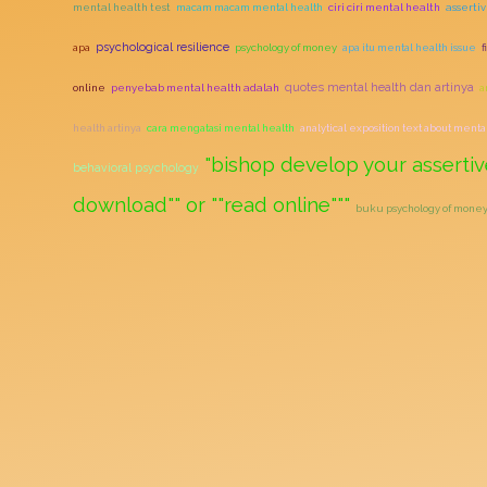
mental health test
macam macam mental health
ciri ciri mental health
asserti
psychological resilience
apa
psychology of money
apa itu mental health issue
quotes mental health dan artinya
online
penyebab mental health adalah
a
health artinya
cara mengatasi mental health
analytical exposition text about menta
"bishop develop your assertiv
behavioral psychology
download"" or ""read online"""
buku psychology of money