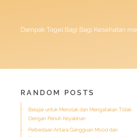
Dampak
Togel
Bagi Bagi Kesehatan me
RANDOM POSTS
Belajar untuk Menolak dan Mengatakan Tidak
Dengan Penuh Keyakinan
Perbedaan Antara Gangguan Mood dan