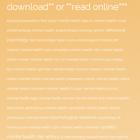
download"" or ""read online"""
analytical exposition text about mental health
apa itu mental health issue
behavioral
assertiveness training sydney
artikel tentang mental health
psychology
buku psychology of money pdf
best psychology books
caption mental health
cara mengatasi mental health
cek mental health
ciri ciri mental health
online
cerpen mental health
criminal psychology
film mental health
gambar mental health
macam macam mental health
materi mental health
mental health awareness month
mental health check
mental health disorders
mental health itu apa
mental health journal
mental health test
mental health logo
mental health service
mental health
penyebab mental health adalah
test online
pentingnya mental health
psychological resilience
psychology of
pertanyaan mental health
quotes
money
puisi mental health
quiz mental health indonesia
mental health dan artinya
quotes tentang mental health dan artinya