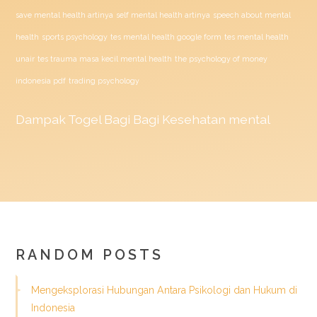
save mental health artinya
self mental health artinya
speech about mental
health
sports psychology
tes mental health google form
tes mental health
unair
tes trauma masa kecil mental health
the psychology of money
indonesia pdf
trading psychology
Dampak
Togel
Bagi Bagi Kesehatan mental
RANDOM POSTS
Mengeksplorasi Hubungan Antara Psikologi dan Hukum di
Indonesia