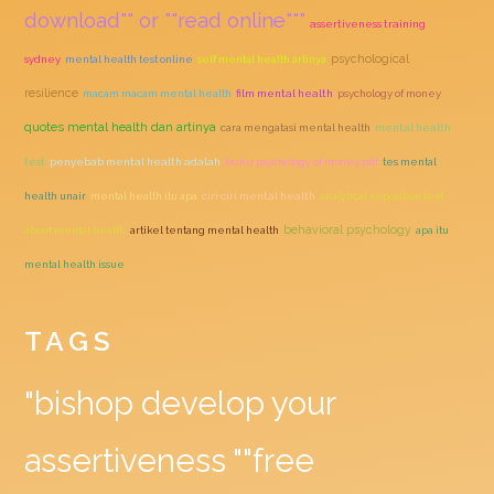
download"" or ""read online"""
assertiveness training
psychological
sydney
mental health test online
self mental health artinya
resilience
macam macam mental health
film mental health
psychology of money
quotes mental health dan artinya
cara mengatasi mental health
mental health
test
penyebab mental health adalah
buku psychology of money pdf
tes mental
health unair
mental health itu apa
ciri ciri mental health
analytical exposition text
behavioral psychology
about mental health
artikel tentang mental health
apa itu
mental health issue
TAGS
"bishop develop your
assertiveness ""free