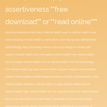
assertiveness ""free
download"" or ""read online"""
analytical exposition text about mental health
apa itu mental health issue
behavioral
assertiveness training sydney
artikel tentang mental health
psychology
buku psychology of money pdf
best psychology books
caption mental health
cara mengatasi mental health
cek mental health
ciri ciri mental health
online
cerpen mental health
criminal psychology
film mental health
gambar mental health
macam macam mental health
materi mental health
mental health awareness month
mental health check
mental health disorders
mental health itu apa
mental health journal
mental health test
mental health logo
mental health service
mental health
penyebab mental health adalah
test online
pentingnya mental health
psychological resilience
psychology of
pertanyaan mental health