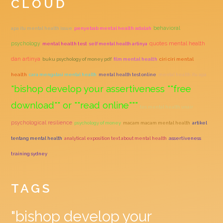
CLOUD
behavioral
apa itu mental health issue
penyebab mental health adalah
quotes mental health
psychology
mental health test
self mental health artinya
dan artinya
buku psychology of money pdf
film mental health
ciri ciri mental
health
cara mengatasi mental health
mental health test online
mental health itu apa
"bishop develop your assertiveness ""free
download"" or ""read online"""
tes mental health unair
psychological resilience
psychology of money
macam macam mental health
artikel
tentang mental health
analytical exposition text about mental health
assertiveness
training sydney
TAGS
"bishop develop your