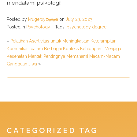
mendalami psikologi!
Posted by
krugerxyz@@a
on
July 29, 2023
Posted in
Psychology
– Tags:
psychology degree
«
Pelatihan Asertivitas untuk Meningkatkan Keterampilan
Komunikasi dalam Berbagai Konteks Kehidupan
|
Menjaga
Kesehatan Mental: Pentingnya Memahami Macam-Macam
Gangguan Jiwa
»
CATEGORIZED TAG