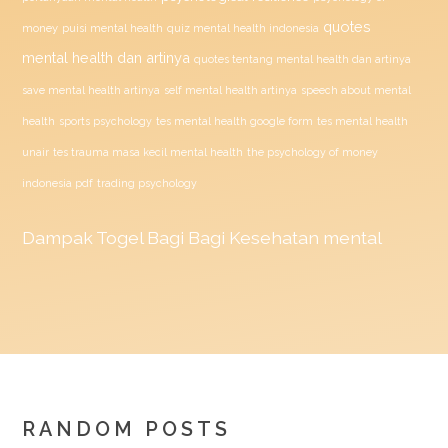
quotes
money
puisi mental health
quiz mental health indonesia
mental health dan artinya
quotes tentang mental health dan artinya
save mental health artinya
self mental health artinya
speech about mental
health
sports psychology
tes mental health google form
tes mental health
unair
tes trauma masa kecil mental health
the psychology of money
indonesia pdf
trading psychology
Dampak
Togel
Bagi Bagi Kesehatan mental
RANDOM POSTS