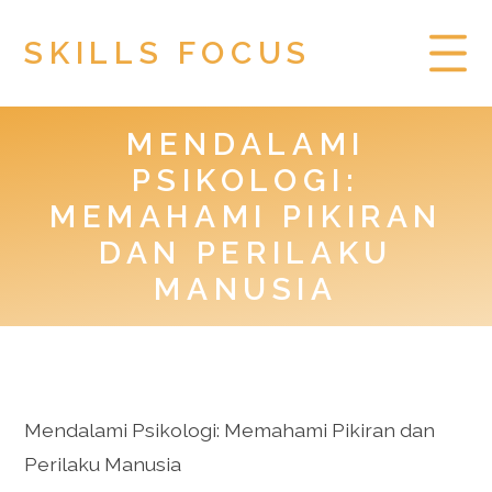
SKILLS FOCUS
MENDALAMI
HOME
PSIKOLOGI:
PRIVACY POLICY
MEMAHAMI PIKIRAN
DAN PERILAKU
TOGEL HONGKONG
MANUSIA
Mendalami Psikologi: Memahami Pikiran dan
Perilaku Manusia