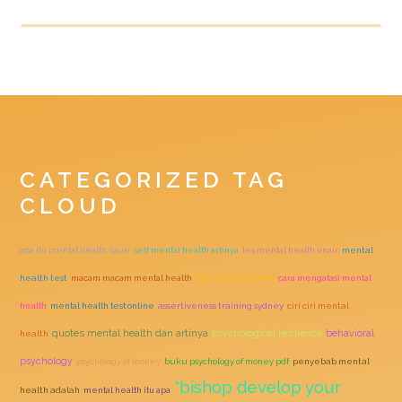
CATEGORIZED TAG
CLOUD
apa itu mental health issue
self mental health artinya
tes mental health unair
mental
health test
macam macam mental health
film mental health
cara mengatasi mental
health
mental health test online
assertiveness training sydney
ciri ciri mental
quotes mental health dan artinya
psychological resilience
behavioral
health
psychology
psychology of money
buku psychology of money pdf
penyebab mental
"bishop develop your
health adalah
mental health itu apa