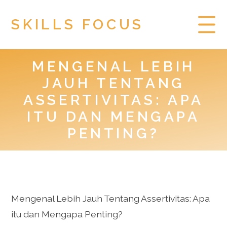
SKILLS FOCUS
MENGENAL LEBIH
HOME
JAUH TENTANG
PRIVACY POLICY
ASSERTIVITAS: APA
ITU DAN MENGAPA
TOGEL HONGKONG
PENTING?
Mengenal Lebih Jauh Tentang Assertivitas: Apa
itu dan Mengapa Penting?