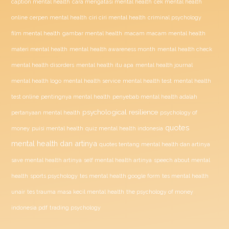
caption mental health
cara mengatasi mental health
cek mental health
ciri ciri mental health
online
cerpen mental health
criminal psychology
film mental health
gambar mental health
macam macam mental health
materi mental health
mental health awareness month
mental health check
mental health disorders
mental health itu apa
mental health journal
mental health test
mental health logo
mental health service
mental health
penyebab mental health adalah
test online
pentingnya mental health
psychological resilience
psychology of
pertanyaan mental health
quotes
money
puisi mental health
quiz mental health indonesia
mental health dan artinya
quotes tentang mental health dan artinya
save mental health artinya
self mental health artinya
speech about mental
health
sports psychology
tes mental health google form
tes mental health
unair
tes trauma masa kecil mental health
the psychology of money
indonesia pdf
trading psychology