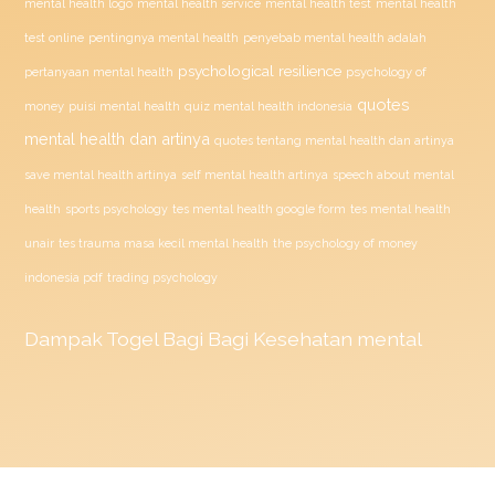
mental health test
mental health logo
mental health service
mental health
penyebab mental health adalah
test online
pentingnya mental health
psychological resilience
psychology of
pertanyaan mental health
quotes
money
puisi mental health
quiz mental health indonesia
mental health dan artinya
quotes tentang mental health dan artinya
save mental health artinya
self mental health artinya
speech about mental
health
sports psychology
tes mental health google form
tes mental health
unair
tes trauma masa kecil mental health
the psychology of money
indonesia pdf
trading psychology
Dampak
Togel
Bagi Bagi Kesehatan mental