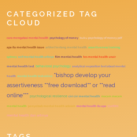
CATEGORIZED TAG
CLOUD
cara mengatasi mental health
psychology of money
buku psychology of money pdf
apa itu mental health issue
artikel tentang mental health
assertiveness training
sydney
self mental health artinya
film mental health
tes mental health unair
behavioral psychology
mental health test
analytical exposition text about mental
"bishop develop your
health
mental health test online
assertiveness ""free download"" or ""read
online"""
psychological resilience
ciri ciri mental health
macam macam
quotes
mental health
penyebab mental health adalah
mental health itu apa
mental health dan artinya
TAGS