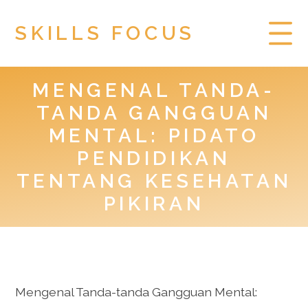
SKILLS FOCUS
MENGENAL TANDA-
HOME
TANDA GANGGUAN
PRIVACY POLICY
MENTAL: PIDATO
PENDIDIKAN
TOGEL HONGKONG
TENTANG KESEHATAN
PIKIRAN
Mengenal Tanda-tanda Gangguan Mental: