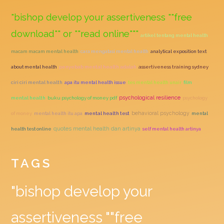
"bishop develop your assertiveness ""free
download"" or ""read online"""
artikel tentang mental health
macam macam mental health
cara mengatasi mental health
analytical exposition text
about mental health
penyebab mental health adalah
assertiveness training sydney
ciri ciri mental health
apa itu mental health issue
tes mental health unair
film
psychological resilience
mental health
buku psychology of money pdf
psychology
behavioral psychology
of money
mental health itu apa
mental health test
mental
quotes mental health dan artinya
health test online
self mental health artinya
TAGS
"bishop develop your
assertiveness ""free