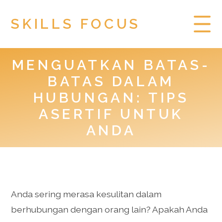
SKILLS FOCUS
MENGUATKAN BATAS-
HOME
BATAS DALAM
PRIVACY POLICY
HUBUNGAN: TIPS
ASERTIF UNTUK
TOGEL HONGKONG
ANDA
Anda sering merasa kesulitan dalam
berhubungan dengan orang lain? Apakah Anda