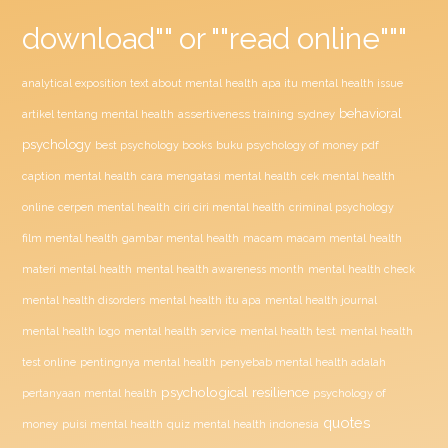
download"" or ""read online"""
analytical exposition text about mental health
apa itu mental health issue
behavioral
assertiveness training sydney
artikel tentang mental health
psychology
buku psychology of money pdf
best psychology books
caption mental health
cara mengatasi mental health
cek mental health
ciri ciri mental health
online
cerpen mental health
criminal psychology
film mental health
gambar mental health
macam macam mental health
materi mental health
mental health awareness month
mental health check
mental health disorders
mental health itu apa
mental health journal
mental health test
mental health logo
mental health service
mental health
penyebab mental health adalah
test online
pentingnya mental health
psychological resilience
psychology of
pertanyaan mental health
quotes
money
puisi mental health
quiz mental health indonesia