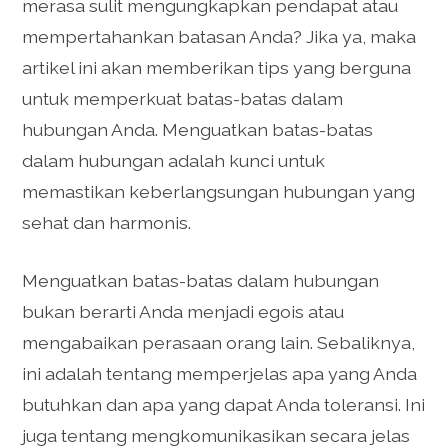
merasa sulit mengungkapkan pendapat atau
mempertahankan batasan Anda? Jika ya, maka
artikel ini akan memberikan tips yang berguna
untuk memperkuat batas-batas dalam
hubungan Anda. Menguatkan batas-batas
dalam hubungan adalah kunci untuk
memastikan keberlangsungan hubungan yang
sehat dan harmonis.
Menguatkan batas-batas dalam hubungan
bukan berarti Anda menjadi egois atau
mengabaikan perasaan orang lain. Sebaliknya,
ini adalah tentang memperjelas apa yang Anda
butuhkan dan apa yang dapat Anda toleransi. Ini
juga tentang mengkomunikasikan secara jelas