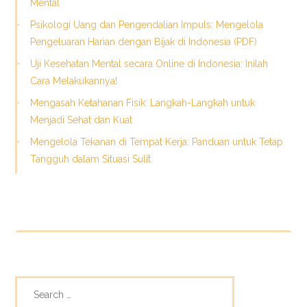
Mental
Psikologi Uang dan Pengendalian Impuls: Mengelola
Pengeluaran Harian dengan Bijak di Indonesia (PDF)
Uji Kesehatan Mental secara Online di Indonesia: Inilah
Cara Melakukannya!
Mengasah Ketahanan Fisik: Langkah-Langkah untuk
Menjadi Sehat dan Kuat
Mengelola Tekanan di Tempat Kerja: Panduan untuk Tetap
Tangguh dalam Situasi Sulit