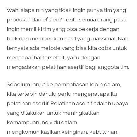
Wah, siapa nih yang tidak ingin punya tim yang
produktif dan efisien? Tentu semua orang pasti
ingin memiliki tim yang bisa bekerja dengan
baik dan memberikan hasil yang maksimal. Nah,
ternyata ada metode yang bisa kita coba untuk
mencapai hal tersebut, yaitu dengan
mengadakan pelatihan asertif bagi anggota tim.
Sebelum lanjut ke pembahasan lebih dalam,
kita terlebih dahulu perlu mengenal apa itu
pelatihan asertif. Pelatihan asertif adalah upaya
yang dilakukan untuk meningkatkan
kemampuan individu dalam
mengkomunikasikan keinginan, kebutuhan,