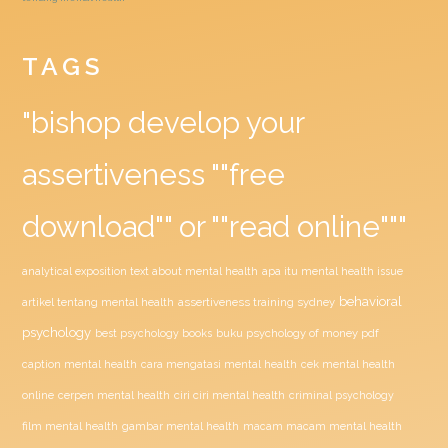
TAGS
"bishop develop your
assertiveness ""free
download"" or ""read online"""
analytical exposition text about mental health
apa itu mental health issue
behavioral
assertiveness training sydney
artikel tentang mental health
psychology
buku psychology of money pdf
best psychology books
caption mental health
cara mengatasi mental health
cek mental health
ciri ciri mental health
online
cerpen mental health
criminal psychology
film mental health
gambar mental health
macam macam mental health