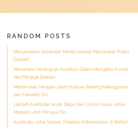
RANDOM POSTS
Mengenalkan Kesehatan Mental kepada Masyarakat: Pidato
Edukatif
Memahami Pentingnya Assertion Dalam Mengatasi Konflik
dan Menjaga Batasan
Menemukan Harapan dalam Kutipan tentang Ketangguhan
dan Kekuatan Diri
Latihlah Asertivitas Anda: Steps dan Contoh Kasus untuk
Menjadi Lebih Percaya Diri
Asertivitas untuk Sukses: Pelatihan Keterampilan di Belfast