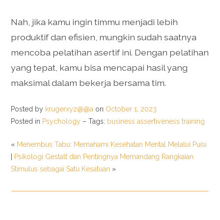
Nah, jika kamu ingin timmu menjadi lebih
produktif dan efisien, mungkin sudah saatnya
mencoba pelatihan asertif ini. Dengan pelatihan
yang tepat, kamu bisa mencapai hasil yang
maksimal dalam bekerja bersama tim.
Posted by
krugerxyz@@a
on
October 1, 2023
Posted in
Psychology
– Tags:
business assertiveness training
«
Menembus Tabu: Memahami Kesehatan Mental Melalui Puisi
|
Psikologi Gestalt dan Pentingnya Memandang Rangkaian
Stimulus sebagai Satu Kesatuan
»