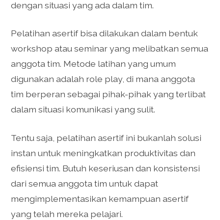
dengan situasi yang ada dalam tim.
Pelatihan asertif bisa dilakukan dalam bentuk
workshop atau seminar yang melibatkan semua
anggota tim. Metode latihan yang umum
digunakan adalah role play, di mana anggota
tim berperan sebagai pihak-pihak yang terlibat
dalam situasi komunikasi yang sulit.
Tentu saja, pelatihan asertif ini bukanlah solusi
instan untuk meningkatkan produktivitas dan
efisiensi tim. Butuh keseriusan dan konsistensi
dari semua anggota tim untuk dapat
mengimplementasikan kemampuan asertif
yang telah mereka pelajari.