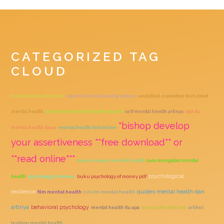
CATEGORIZED TAG
CLOUD
tes mental health unair
assertiveness training sydney
analytical exposition text about
mental health
penyebab mental health adalah
self mental health artinya
apa itu
"bishop develop
mental health issue
mental health test online
your assertiveness ""free download"" or
""read online"""
macam macam mental health
cara mengatasi mental
psychological
health
psychology of money
buku psychology of money pdf
quotes mental health dan
resilience
film mental health
ciri ciri mental health
artinya
behavioral psychology
mental health itu apa
mental health test
artikel
tentang mental health