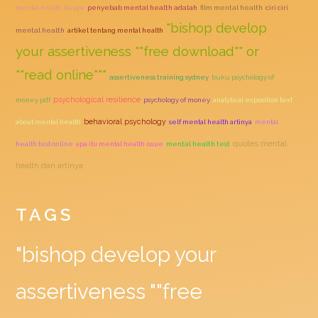
mental health itu apa
penyebab mental health adalah
film mental health
ciri ciri
"bishop develop
mental health
artikel tentang mental health
your assertiveness ""free download"" or
""read online"""
assertiveness training sydney
buku psychology of
psychological resilience
money pdf
psychology of money
analytical exposition text
behavioral psychology
about mental health
self mental health artinya
mental
quotes mental
health test online
apa itu mental health issue
mental health test
health dan artinya
TAGS
"bishop develop your
assertiveness ""free