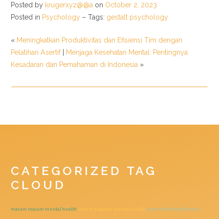
Posted by
krugerxyz@@a
on
October 2, 2023
Posted in
Psychology
– Tags:
gestalt psychology
«
Meningkatkan Produktivitas dan Efisiensi Tim dengan
Pelatihan Asertif
|
Menjaga Kesehatan Mental: Pentingnya
Kesadaran dan Pemahaman di Indonesia
»
CATEGORIZED TAG
CLOUD
macam macam mental health
cara mengatasi mental health
tes mental health unair