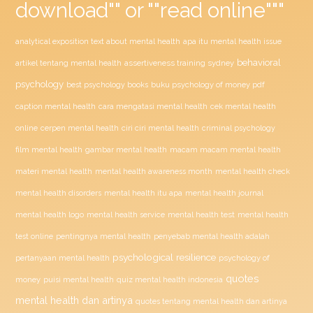
download"" or ""read online"""
analytical exposition text about mental health
apa itu mental health issue
behavioral
assertiveness training sydney
artikel tentang mental health
psychology
buku psychology of money pdf
best psychology books
caption mental health
cara mengatasi mental health
cek mental health
ciri ciri mental health
online
cerpen mental health
criminal psychology
film mental health
gambar mental health
macam macam mental health
materi mental health
mental health awareness month
mental health check
mental health disorders
mental health itu apa
mental health journal
mental health test
mental health logo
mental health service
mental health
penyebab mental health adalah
test online
pentingnya mental health
psychological resilience
psychology of
pertanyaan mental health
quotes
money
puisi mental health
quiz mental health indonesia
mental health dan artinya
quotes tentang mental health dan artinya