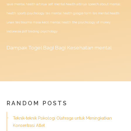
save mental health artinya
self mental health artinya
speech about mental
health
sports psychology
tes mental health google form
tes mental health
unair
tes trauma masa kecil mental health
the psychology of money
indonesia pdf
trading psychology
Dampak
Togel
Bagi Bagi Kesehatan mental
RANDOM POSTS
Teknik-teknik Psikologi Olahraga untuk Meningkatkan
Konsentrasi Atlet