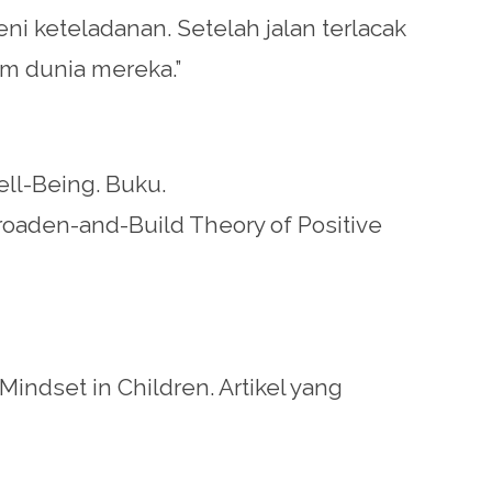
i keteladanan. Setelah jalan terlacak
am dunia mereka.”
ell-Being. Buku.
 Broaden-and-Build Theory of Positive
 Mindset in Children. Artikel yang