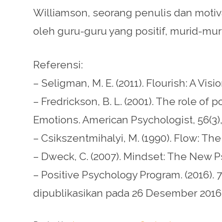
Williamson, seorang penulis dan motiv
oleh guru-guru yang positif, murid-mu
Referensi:
– Seligman, M. E. (2011). Flourish: A 
– Fredrickson, B. L. (2001). The role o
Emotions. American Psychologist, 56(3),
– Csikszentmihalyi, M. (1990). Flow: Th
– Dweck, C. (2007). Mindset: The New 
– Positive Psychology Program. (2016). 7
dipublikasikan pada 26 Desember 2016