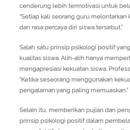
cenderung lebih termotivasi untuk belaj
“Setiap kali seorang guru melontarkan 
dan rasa percaya diri siswa tersebut.”
Salah satu prinsip psikologi positif 
kualitas siswa. Alih-alih hanya mempe
mengapresiasi kekuatan siswa. Profess
“Ketika seseorang menggunakan kekuat
pengalaman yang paling memuaskan.”
Selain itu, memberikan pujian dan p
prinsip psikologi positif dalam pembe