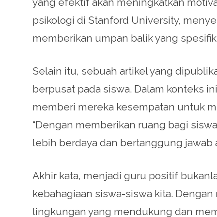
yang efektif akan meningkatkan motiva
psikologi di Stanford University, meny
memberikan umpan balik yang spesifik
Selain itu, sebuah artikel yang dipub
berpusat pada siswa. Dalam konteks ini
memberi mereka kesempatan untuk men
“Dengan memberikan ruang bagi siswa
lebih berdaya dan bertanggung jawab ata
Akhir kata, menjadi guru positif buka
kebahagiaan siswa-siswa kita. Dengan 
lingkungan yang mendukung dan memot