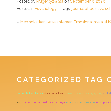
Posted by
krugerxyz@@a
on
September 3, 2023
Posted in
Psychology
– Tags:
journal of positive s
«
Meningkatkan Kesejahteraan Emosional melalui K
CATEGORIZED TAG 
tes mental health unair
film mental health
assertiveness training sydney
artike
quotes mental health dan artinya
apa
mental health test online
buku psychol