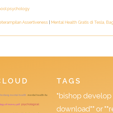
chool psychology
eterampilan Assertiveness
|
Mental Health Gratis di Tesla, 
CLOUD
TAGS
"bishop develop 
l tentang mental health
mental health itu
psychological
ogy of money pdf
download"" or ""r