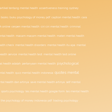
assertiveness training sydney
artikel tentang mental health
buku psychology of money pdf
 books
caption mental health
cara
ciri ciri mental health
h online
cerpen mental health
criminal
tal health
macam macam mental health
materi mental health
alth check
mental health disorders
mental health itu apa
mental
mental health test
ealth service
mental health test online
psychological
l health adalah
pertanyaan mental health
quotes mental
ntal health
quiz mental health indonesia
tal health dan artinya
save mental health artinya
self mental
sports psychology
tes mental health google form
tes mental health
the psychology of money indonesia pdf
trading psychology