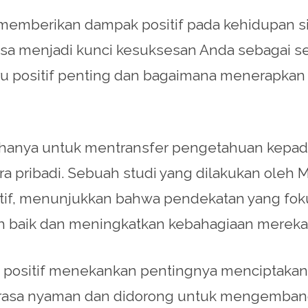
memberikan dampak positif pada kehidupan sis
isa menjadi kunci kesuksesan Anda sebagai seor
ositif penting dan bagaimana menerapkan pri
ak hanya untuk mentransfer pengetahuan kepad
ribadi. Sebuah studi yang dilakukan oleh Ma
itif, menunjukkan bahwa pendekatan yang fok
ih baik dan meningkatkan kebahagiaan mereka
i positif menekankan pentingnya menciptakan 
erasa nyaman dan didorong untuk mengemban