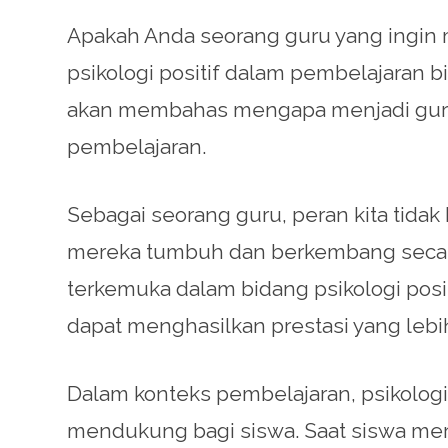
Apakah Anda seorang guru yang ingin 
psikologi positif dalam pembelajaran b
akan membahas mengapa menjadi guru p
pembelajaran.
Sebagai seorang guru, peran kita tid
mereka tumbuh dan berkembang secara p
terkemuka dalam bidang psikologi pos
dapat menghasilkan prestasi yang leb
Dalam konteks pembelajaran, psikolog
mendukung bagi siswa. Saat siswa m