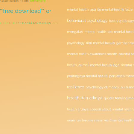
behavioral
acam mental health
""free download"" or
mental health
apa itu mental health issue
behavioral psychology
best psychology
ealth test
self mental health artinya
cara
mengatasi mental health
cek mental healt
film mental health
psychology
gambar men
mental health awareness month
mental he
health journal
mental health logo
mental h
penyebab menta
pentingnya mental health
resilience
psychology of money
puisi me
health dan artinya
quotes tentang men
health artinya
speech about mental health
unair
tes trauma masa kecil mental health