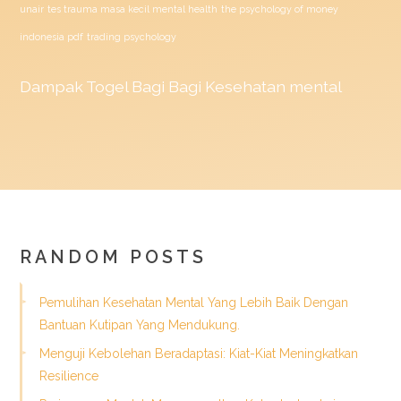
unair
tes trauma masa kecil mental health
the psychology of money
indonesia pdf
trading psychology
Dampak
Togel
Bagi Bagi Kesehatan mental
RANDOM POSTS
Pemulihan Kesehatan Mental Yang Lebih Baik Dengan
Bantuan Kutipan Yang Mendukung.
Menguji Kebolehan Beradaptasi: Kiat-Kiat Meningkatkan
Resilience