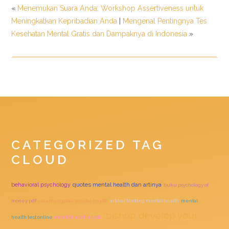
«
Menemukan Suara Anda: Workshop Assertiveness untuk
Meningkatkan Kepribadian Anda
|
Mengenal Pentingnya Tes
Kesehatan Mental Gratis dan Dampaknya di Indonesia
»
CATEGORIZED TAG
CLOUD
quotes mental health dan artinya
behavioral psychology
buku psychology of
money pdf
cara mengatasi mental health
artikel tentang mental health
mental
"bishop develop your
health test online
mental health test