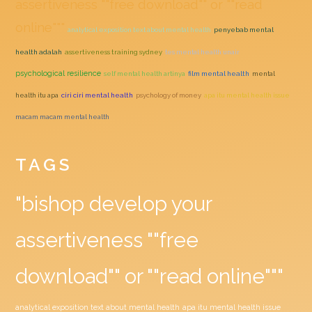
assertiveness ""free download"" or ""read
online"""
analytical exposition text about mental health
penyebab mental
health adalah
assertiveness training sydney
tes mental health unair
psychological resilience
self mental health artinya
film mental health
mental
health itu apa
ciri ciri mental health
psychology of money
apa itu mental health issue
macam macam mental health
TAGS
"bishop develop your
assertiveness ""free
download"" or ""read online"""
analytical exposition text about mental health
apa itu mental health issue