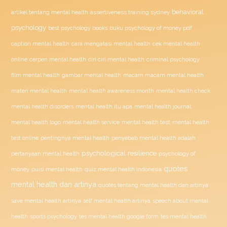
behavioral
assertiveness training sydney
artikel tentang mental health
psychology
buku psychology of money pdf
best psychology books
caption mental health
cara mengatasi mental health
cek mental health
ciri ciri mental health
online
cerpen mental health
criminal psychology
film mental health
gambar mental health
macam macam mental health
materi mental health
mental health awareness month
mental health check
mental health disorders
mental health itu apa
mental health journal
mental health test
mental health logo
mental health service
mental health
penyebab mental health adalah
test online
pentingnya mental health
psychological resilience
psychology of
pertanyaan mental health
quotes
money
puisi mental health
quiz mental health indonesia
mental health dan artinya
quotes tentang mental health dan artinya
save mental health artinya
self mental health artinya
speech about mental
health
sports psychology
tes mental health google form
tes mental health