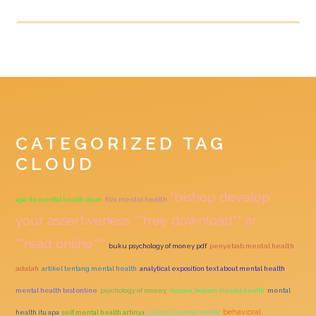
CATEGORIZED TAG
CLOUD
"bishop develop
apa itu mental health issue
film mental health
your assertiveness ""free download"" or
""read online"""
buku psychology of money pdf
penyebab mental health
adalah
artikel tentang mental health
analytical exposition text about mental health
mental health test online
psychology of money
macam macam mental health
mental
behavioral
health itu apa
self mental health artinya
ciri ciri mental health