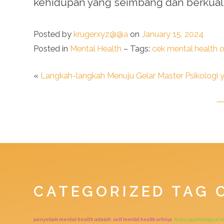
kehidupan yang seimbang dan berkuali
Posted by
krugerxyz@@a
on
January 15, 2024
Posted in
Mental Health
– Tags:
cek mental health o
«
Langkah-langkah Menuju Gelar Master Psikologi y
CATEGORIZED TAG 
penyebab mental health adalah
self mental health artinya
buku psychology of 