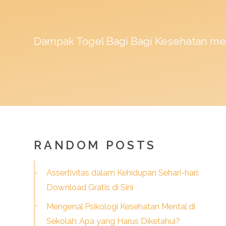
Dampak
Togel
Bagi Bagi Kesehatan me
RANDOM POSTS
Assertivitas dalam Kehidupan Sehari-hari:
Download Gratis di Sini
Mengenal Psikologi Kesehatan Mental di
Sekolah: Apa yang Harus Diketahui?