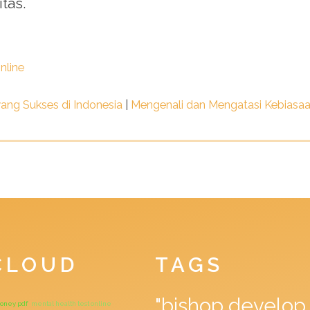
tas.
nline
ang Sukses di Indonesia
|
Mengenali dan Mengatasi Kebiasaan
CLOUD
TAGS
"bishop develop 
money pdf
mental health test online