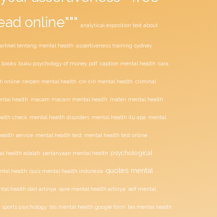
ead online"""
analytical exposition text about
assertiveness training sydney
artikel tentang mental health
buku psychology of money pdf
 books
caption mental health
cara
ciri ciri mental health
h online
cerpen mental health
criminal
tal health
macam macam mental health
materi mental health
alth check
mental health disorders
mental health itu apa
mental
mental health test
ealth service
mental health test online
psychological
l health adalah
pertanyaan mental health
quotes mental
ntal health
quiz mental health indonesia
tal health dan artinya
save mental health artinya
self mental
sports psychology
tes mental health google form
tes mental health