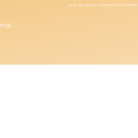
unair
tes trauma masa kecil mental health
ntal