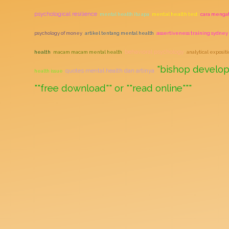
psychological resilience
mental health itu apa
mental health test
cara mengat
psychology of money
artikel tentang mental health
assertiveness training sydney
behavioral psychology
health
macam macam mental health
analytical exposit
"bishop develop
quotes mental health dan artinya
health issue
""free download"" or ""read online"""