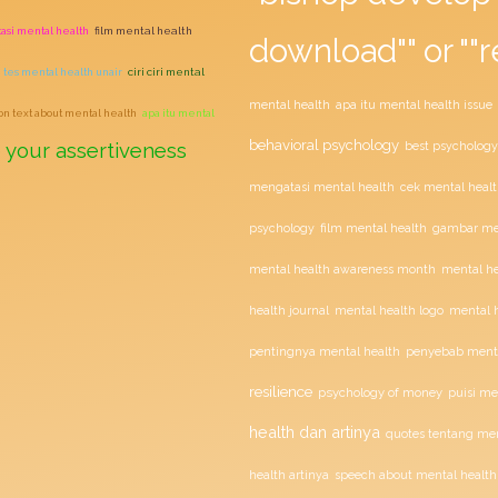
asi mental health
film mental health
download"" or ""r
tes mental health unair
ciri ciri mental
mental health
apa itu mental health issue
ion text about mental health
apa itu mental
behavioral psychology
 your assertiveness
best psychology
mengatasi mental health
cek mental healt
film mental health
psychology
gambar men
mental health awareness month
mental he
health journal
mental health logo
mental h
penyebab menta
pentingnya mental health
resilience
psychology of money
puisi me
health dan artinya
quotes tentang men
health artinya
speech about mental health