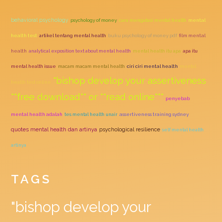
behavioral psychology
psychology of money
cara mengatasi mental health
mental
health test
artikel tentang mental health
buku psychology of money pdf
film mental
health
analytical exposition text about mental health
mental health itu apa
apa itu
mental health issue
macam macam mental health
ciri ciri mental health
mental
"bishop develop your assertiveness
health test online
""free download"" or ""read online"""
penyebab
mental health adalah
tes mental health unair
assertiveness training sydney
quotes mental health dan artinya
psychological resilience
self mental health
artinya
TAGS
"bishop develop your