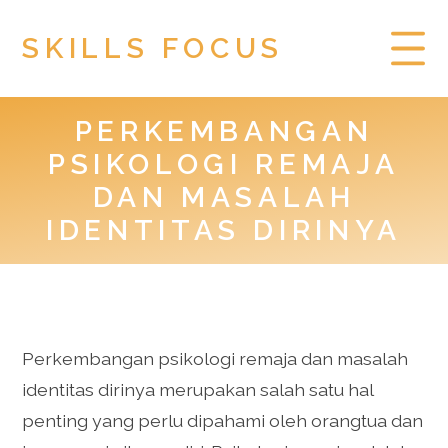
SKILLS FOCUS
PERKEMBANGAN
HOME
PSIKOLOGI REMAJA
PRIVACY POLICY
DAN MASALAH
IDENTITAS DIRINYA
TOGEL HONGKONG
Perkembangan psikologi remaja dan masalah
identitas dirinya merupakan salah satu hal
penting yang perlu dipahami oleh orangtua dan