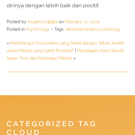
dirinya dengan lebih baik dan positif.
Posted by
krugerxyz@@a
on
February 21, 2024
Posted in
Psychology
– Tags:
developmental psychology
«
Membangun Komunikasi yang Sehat dengan Teknik Asertif
untuk Pribadi yang Lebih Produktif.
|
Menjelajahi Alam Bawah
Sadar: Puisi dan Kesehatan Mental
»
CATEGORIZED TAG
CLOUD