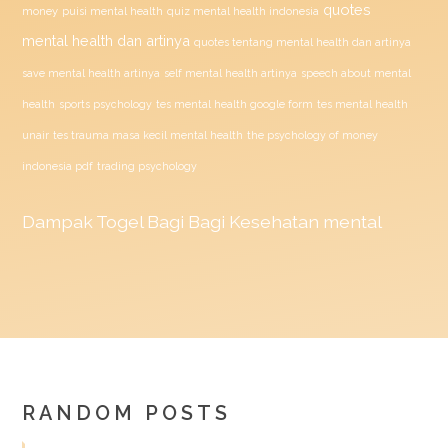
quotes
money
puisi mental health
quiz mental health indonesia
mental health dan artinya
quotes tentang mental health dan artinya
save mental health artinya
self mental health artinya
speech about mental
health
sports psychology
tes mental health google form
tes mental health
unair
tes trauma masa kecil mental health
the psychology of money
indonesia pdf
trading psychology
Dampak
Togel
Bagi Bagi Kesehatan mental
RANDOM POSTS