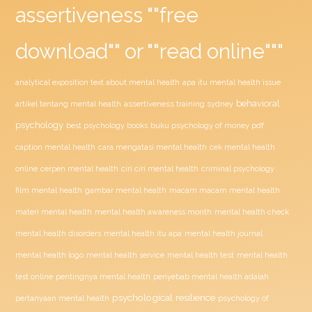
assertiveness ""free
download"" or ""read online"""
analytical exposition text about mental health
apa itu mental health issue
behavioral
assertiveness training sydney
artikel tentang mental health
psychology
buku psychology of money pdf
best psychology books
caption mental health
cara mengatasi mental health
cek mental health
ciri ciri mental health
online
cerpen mental health
criminal psychology
film mental health
gambar mental health
macam macam mental health
materi mental health
mental health awareness month
mental health check
mental health disorders
mental health itu apa
mental health journal
mental health test
mental health logo
mental health service
mental health
penyebab mental health adalah
test online
pentingnya mental health
psychological resilience
psychology of
pertanyaan mental health