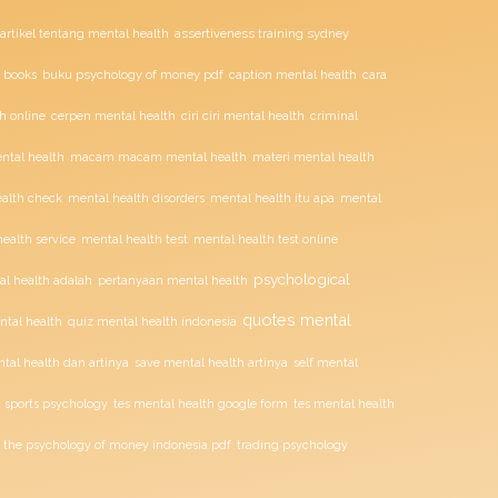
assertiveness training sydney
artikel tentang mental health
buku psychology of money pdf
 books
caption mental health
cara
ciri ciri mental health
h online
cerpen mental health
criminal
tal health
macam macam mental health
materi mental health
alth check
mental health disorders
mental health itu apa
mental
mental health test
ealth service
mental health test online
psychological
l health adalah
pertanyaan mental health
quotes mental
ntal health
quiz mental health indonesia
tal health dan artinya
save mental health artinya
self mental
sports psychology
tes mental health google form
tes mental health
the psychology of money indonesia pdf
trading psychology