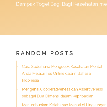
Dampak
Togel
Bagi Bagi Kesehatan me
RANDOM POSTS
Cara Sederhana Mengecek Kesehatan Mental
Anda Melalui Tes Online dalam Bahasa
Indonesia
Mengenal Cooperativeness dan Assertiveness
sebagai Dua Dimensi dalam Kepribadian
Menumbuhkan Ketahanan Mental di Lingkungan