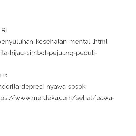
RI.
penyuluhan-kesehatan-mental-.html
/pita-hijau-simbol-pejuang-peduli-
us.
nderita-depresi-nyawa-sosok
 https://www.merdeka.com/sehat/bawa-