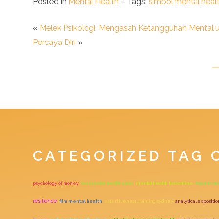
Posted in
Mental Health
– Tags:
simbol mental heal
«
Melek Psikologi: Mengasah Ketangguhan Mental 
Percaya Diri
»
CATEGORIZED TAG 
psychology of money
tes mental health unair
mental health test online
macam mac
resilience
film mental health
assertiveness training sydney
analytical expositi