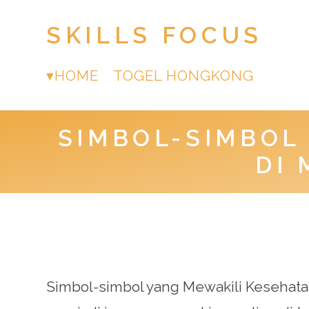
SKILLS FOCUS
HOME
TOGEL HONGKONG
SIMBOL-SIMBOL
DI
Simbol-simbol yang Mewakili Kesehatan