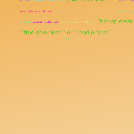
itu apa
self mental health artinya
artikel tentang mental health
ciri ciri mental h
quotes mental health dan artinya
mengatasi mental health
buku psychology 
"bishop devel
adalah
mental health test
apa itu mental health issue
""free download"" or ""read online"""