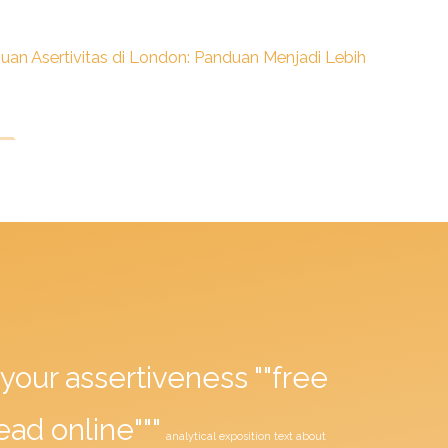
n Asertivitas di London: Panduan Menjadi Lebih
your assertiveness ""free
ead online"""
analytical exposition text about