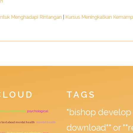
th
untuk Menghadapi Rintangan
|
Kursus Meningkatkan Kemampua
CLOUD
TAGS
"bishop develop 
psychological
am mental health
on text about mental health
mental health
download"" or ""r
behavioral psychology