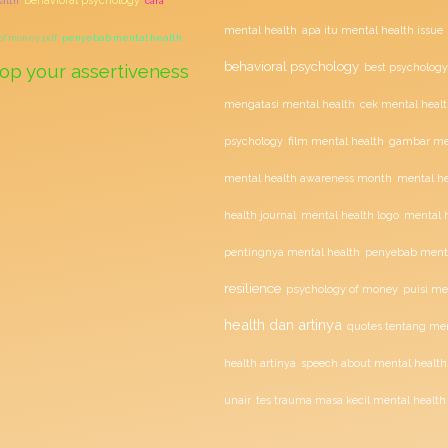
ealth
cara
mental health
apa itu mental health issue
of money pdf
penyebab mental health
behavioral psychology
op your assertiveness
best psychology
mengatasi mental health
cek mental healt
film mental health
psychology
gambar men
mental health awareness month
mental he
health journal
mental health logo
mental h
penyebab menta
pentingnya mental health
resilience
psychology of money
puisi me
health dan artinya
quotes tentang men
health artinya
speech about mental health
unair
tes trauma masa kecil mental health