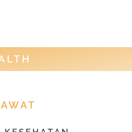
EALTH
RAWAT
T KESEHATAN