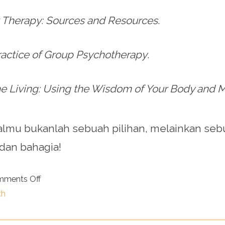
rt Therapy: Sources and Resources
.
actice of Group Psychotherapy
.
he Living: Using the Wisdom of Your Body and Mi
almu bukanlah sebuah pilihan, melainkan seb
dan bahagia!
ments Off
th