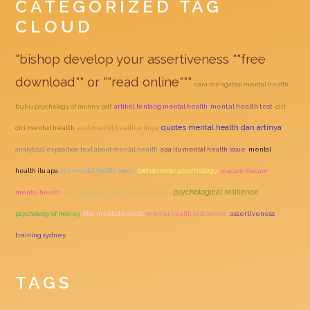
CATEGORIZED TAG
CLOUD
"bishop develop your assertiveness ""free
download"" or ""read online"""
cara mengatasi mental health
buku psychology of money pdf
artikel tentang mental health
mental health test
ciri
quotes mental health dan artinya
ciri mental health
self mental health artinya
analytical exposition text about mental health
apa itu mental health issue
mental
behavioral psychology
health itu apa
tes mental health unair
macam macam
psychological resilience
mental health
penyebab mental health adalah
psychology of money
film mental health
mental health test online
assertiveness
training sydney
TAGS