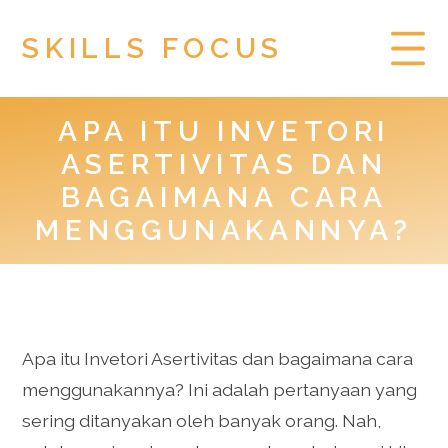
SKILLS FOCUS
APA ITU INVETORI
HOME
ASERTIVITAS DAN
PRIVACY POLICY
BAGAIMANA CARA
MENGGUNAKANNYA?
TOGEL HONGKONG
Apa itu Invetori Asertivitas dan bagaimana cara
menggunakannya? Ini adalah pertanyaan yang
sering ditanyakan oleh banyak orang. Nah,