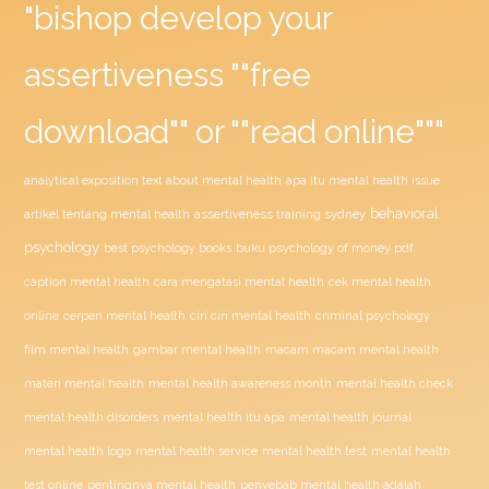
"bishop develop your
assertiveness ""free
download"" or ""read online"""
analytical exposition text about mental health
apa itu mental health issue
behavioral
assertiveness training sydney
artikel tentang mental health
psychology
buku psychology of money pdf
best psychology books
caption mental health
cara mengatasi mental health
cek mental health
ciri ciri mental health
online
cerpen mental health
criminal psychology
film mental health
gambar mental health
macam macam mental health
materi mental health
mental health awareness month
mental health check
mental health disorders
mental health itu apa
mental health journal
mental health test
mental health logo
mental health service
mental health
penyebab mental health adalah
test online
pentingnya mental health