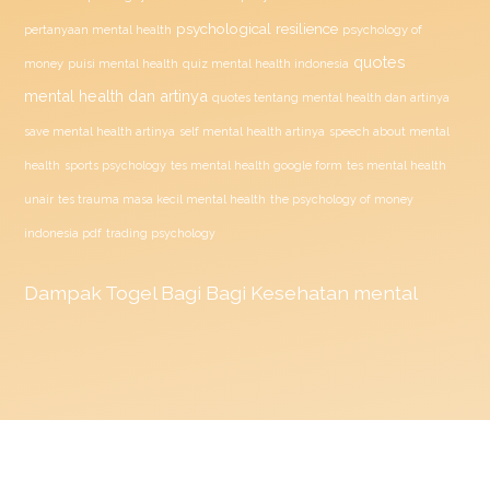
psychological resilience
psychology of
pertanyaan mental health
quotes
money
puisi mental health
quiz mental health indonesia
mental health dan artinya
quotes tentang mental health dan artinya
save mental health artinya
self mental health artinya
speech about mental
health
sports psychology
tes mental health google form
tes mental health
unair
tes trauma masa kecil mental health
the psychology of money
indonesia pdf
trading psychology
Dampak
Togel
Bagi Bagi Kesehatan mental