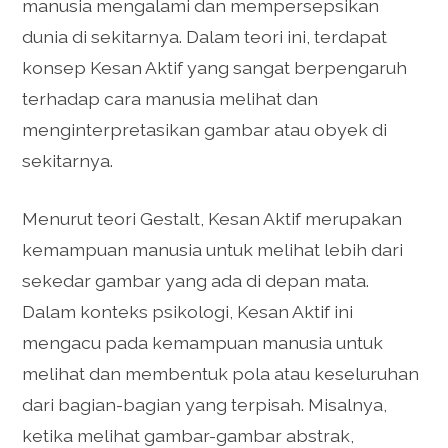
manusia mengalami dan mempersepsikan
dunia di sekitarnya. Dalam teori ini, terdapat
konsep Kesan Aktif yang sangat berpengaruh
terhadap cara manusia melihat dan
menginterpretasikan gambar atau obyek di
sekitarnya.
Menurut teori Gestalt, Kesan Aktif merupakan
kemampuan manusia untuk melihat lebih dari
sekedar gambar yang ada di depan mata.
Dalam konteks psikologi, Kesan Aktif ini
mengacu pada kemampuan manusia untuk
melihat dan membentuk pola atau keseluruhan
dari bagian-bagian yang terpisah. Misalnya,
ketika melihat gambar-gambar abstrak,