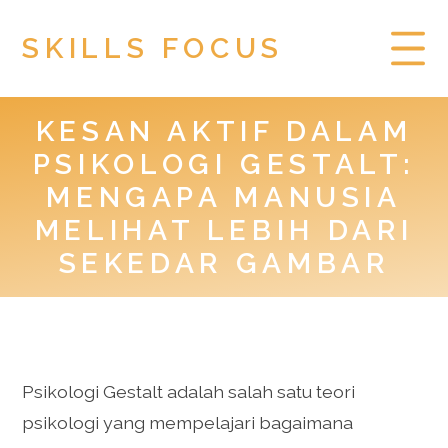
SKILLS FOCUS
KESAN AKTIF DALAM
HOME
PSIKOLOGI GESTALT:
PRIVACY POLICY
MENGAPA MANUSIA
MELIHAT LEBIH DARI
TOGEL HONGKONG
SEKEDAR GAMBAR
Psikologi Gestalt adalah salah satu teori
psikologi yang mempelajari bagaimana