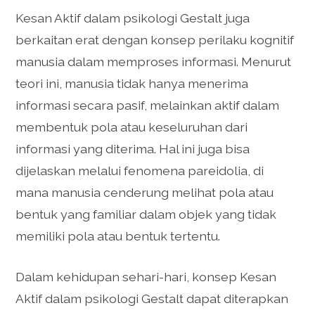
Kesan Aktif dalam psikologi Gestalt juga
berkaitan erat dengan konsep perilaku kognitif
manusia dalam memproses informasi. Menurut
teori ini, manusia tidak hanya menerima
informasi secara pasif, melainkan aktif dalam
membentuk pola atau keseluruhan dari
informasi yang diterima. Hal ini juga bisa
dijelaskan melalui fenomena pareidolia, di
mana manusia cenderung melihat pola atau
bentuk yang familiar dalam objek yang tidak
memiliki pola atau bentuk tertentu.
Dalam kehidupan sehari-hari, konsep Kesan
Aktif dalam psikologi Gestalt dapat diterapkan