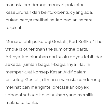
manusia cenderung mencari pola atau
keseluruhan dari bentuk-bentuk yang ada,
bukan hanya melihat setiap bagian secara
terpisah.
Menurut ahli psikologi Gestalt, Kurt Koffka, “The
whole is other than the sum of the parts.”
Artinya, keseluruhan dari suatu obyek lebih dari
sekedar jumlah bagian-bagiannya. Hal ini
memperkuat konsep Kesan Aktif dalam
psikologi Gestalt, di mana manusia cenderung
melihat dan menginterpretasikan obyek
sebagai sebuah keseluruhan yang memiliki
makna tertentu.