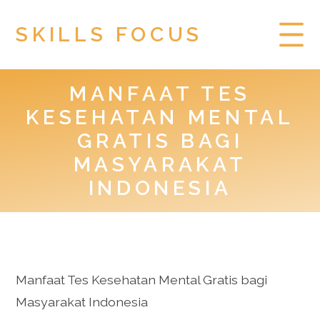
SKILLS FOCUS
MANFAAT TES
HOME
KESEHATAN MENTAL
PRIVACY POLICY
GRATIS BAGI
MASYARAKAT
TOGEL HONGKONG
INDONESIA
Manfaat Tes Kesehatan Mental Gratis bagi
Masyarakat Indonesia