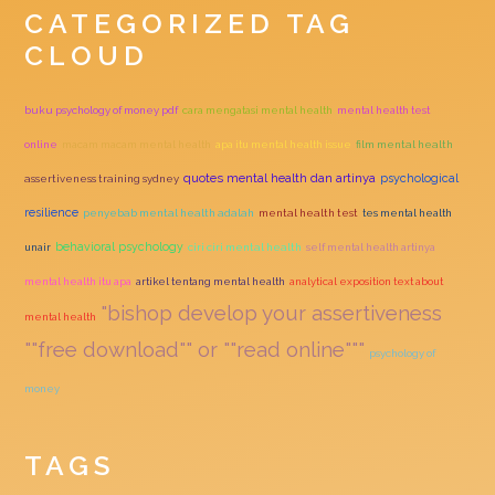
CATEGORIZED TAG
CLOUD
buku psychology of money pdf
cara mengatasi mental health
mental health test
online
macam macam mental health
apa itu mental health issue
film mental health
quotes mental health dan artinya
psychological
assertiveness training sydney
resilience
penyebab mental health adalah
mental health test
tes mental health
behavioral psychology
unair
ciri ciri mental health
self mental health artinya
mental health itu apa
artikel tentang mental health
analytical exposition text about
"bishop develop your assertiveness
mental health
""free download"" or ""read online"""
psychology of
money
TAGS