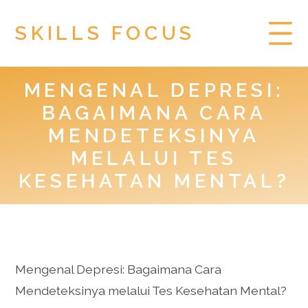
SKILLS FOCUS
MENGENAL DEPRESI:
HOME
BAGAIMANA CARA
PRIVACY POLICY
MENDETEKSINYA
MELALUI TES
TOGEL HONGKONG
KESEHATAN MENTAL?
Mengenal Depresi: Bagaimana Cara
Mendeteksinya melalui Tes Kesehatan Mental?