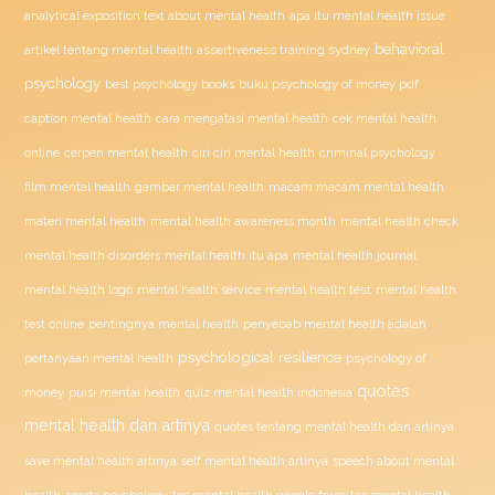
analytical exposition text about mental health
apa itu mental health issue
behavioral
assertiveness training sydney
artikel tentang mental health
psychology
buku psychology of money pdf
best psychology books
caption mental health
cara mengatasi mental health
cek mental health
ciri ciri mental health
online
cerpen mental health
criminal psychology
film mental health
gambar mental health
macam macam mental health
materi mental health
mental health awareness month
mental health check
mental health disorders
mental health itu apa
mental health journal
mental health test
mental health logo
mental health service
mental health
penyebab mental health adalah
test online
pentingnya mental health
psychological resilience
psychology of
pertanyaan mental health
quotes
money
puisi mental health
quiz mental health indonesia
mental health dan artinya
quotes tentang mental health dan artinya
save mental health artinya
self mental health artinya
speech about mental
health
sports psychology
tes mental health google form
tes mental health