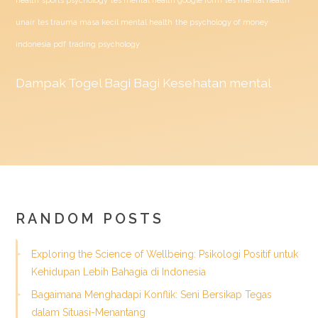
unair
tes trauma masa kecil mental health
the psychology of money
indonesia pdf
trading psychology
Dampak
Togel
Bagi Bagi Kesehatan mental
RANDOM POSTS
Exploring the Science of Wellbeing: Psikologi Positif untuk
Kehidupan Lebih Bahagia di Indonesia
Bagaimana Menghadapi Konflik: Seni Bersikap Tegas
dalam Situasi-Menantang