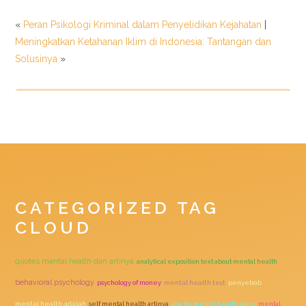
«
Peran Psikologi Kriminal dalam Penyelidikan Kejahatan
|
Meningkatkan Ketahanan Iklim di Indonesia: Tantangan dan
Solusinya
»
CATEGORIZED TAG
CLOUD
quotes mental health dan artinya
analytical exposition text about mental health
behavioral psychology
psychology of money
mental health test
penyebab
mental health adalah
self mental health artinya
apa itu mental health issue
mental