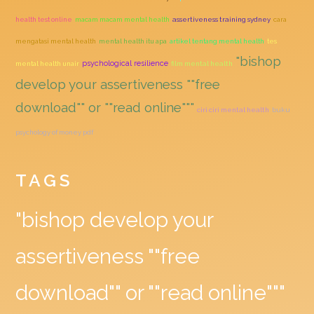
health test online
macam macam mental health
assertiveness training sydney
cara
mengatasi mental health
mental health itu apa
artikel tentang mental health
tes
"bishop
psychological resilience
mental health unair
film mental health
develop your assertiveness ""free
download"" or ""read online"""
ciri ciri mental health
buku
psychology of money pdf
TAGS
"bishop develop your
assertiveness ""free
download"" or ""read online"""