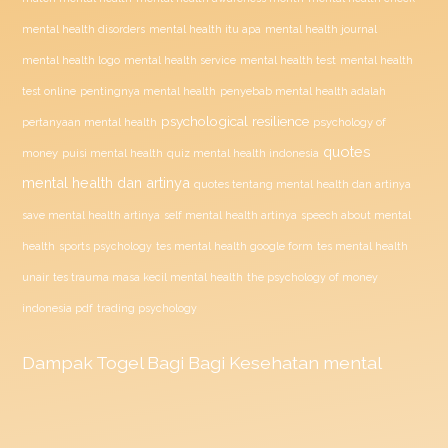
mental health disorders
mental health itu apa
mental health journal
mental health test
mental health logo
mental health service
mental health
penyebab mental health adalah
test online
pentingnya mental health
psychological resilience
psychology of
pertanyaan mental health
quotes
money
puisi mental health
quiz mental health indonesia
mental health dan artinya
quotes tentang mental health dan artinya
save mental health artinya
self mental health artinya
speech about mental
health
sports psychology
tes mental health google form
tes mental health
unair
tes trauma masa kecil mental health
the psychology of money
indonesia pdf
trading psychology
Dampak
Togel
Bagi Bagi Kesehatan mental