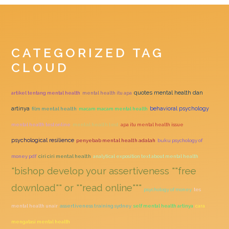
CATEGORIZED TAG
CLOUD
quotes mental health dan
artikel tentang mental health
mental health itu apa
artinya
behavioral psychology
film mental health
macam macam mental health
mental health test online
mental health test
apa itu mental health issue
psychological resilience
penyebab mental health adalah
buku psychology of
money pdf
ciri ciri mental health
analytical exposition text about mental health
"bishop develop your assertiveness ""free
download"" or ""read online"""
psychology of money
tes
mental health unair
assertiveness training sydney
self mental health artinya
cara
mengatasi mental health