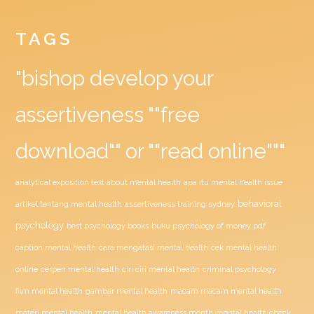
TAGS
"bishop develop your
assertiveness ""free
download"" or ""read online"""
analytical exposition text about mental health
apa itu mental health issue
behavioral
assertiveness training sydney
artikel tentang mental health
psychology
buku psychology of money pdf
best psychology books
caption mental health
cara mengatasi mental health
cek mental health
ciri ciri mental health
online
cerpen mental health
criminal psychology
film mental health
gambar mental health
macam macam mental health
materi mental health
mental health awareness month
mental health check