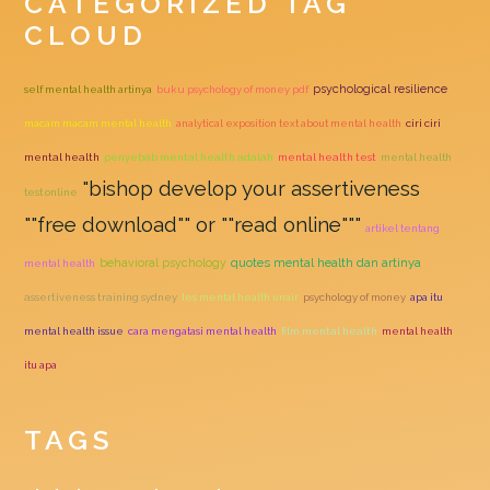
CATEGORIZED TAG
CLOUD
psychological resilience
self mental health artinya
buku psychology of money pdf
macam macam mental health
analytical exposition text about mental health
ciri ciri
mental health
penyebab mental health adalah
mental health test
mental health
"bishop develop your assertiveness
test online
""free download"" or ""read online"""
artikel tentang
quotes mental health dan artinya
behavioral psychology
mental health
assertiveness training sydney
tes mental health unair
psychology of money
apa itu
mental health issue
cara mengatasi mental health
film mental health
mental health
itu apa
TAGS