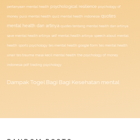
psychological resilience
psychology of
pertanyaan mental health
quotes
money
puisi mental health
quiz mental health indonesia
mental health dan artinya
quotes tentang mental health dan artinya
save mental health artinya
self mental health artinya
speech about mental
health
sports psychology
tes mental health google form
tes mental health
unair
tes trauma masa kecil mental health
the psychology of money
indonesia pdf
trading psychology
Dampak
Togel
Bagi Bagi Kesehatan mental