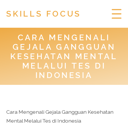
SKILLS FOCUS
CARA MENGENALI
HOME
GEJALA GANGGUAN
PRIVACY POLICY
KESEHATAN MENTAL
MELALUI TES DI
TOGEL HONGKONG
INDONESIA
Cara Mengenali Gejala Gangguan Kesehatan
Mental Melalui Tes di Indonesia