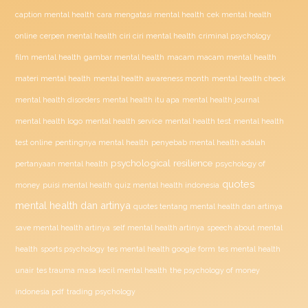
caption mental health
cara mengatasi mental health
cek mental health
ciri ciri mental health
online
cerpen mental health
criminal psychology
film mental health
gambar mental health
macam macam mental health
materi mental health
mental health awareness month
mental health check
mental health disorders
mental health itu apa
mental health journal
mental health test
mental health logo
mental health service
mental health
penyebab mental health adalah
test online
pentingnya mental health
psychological resilience
psychology of
pertanyaan mental health
quotes
money
puisi mental health
quiz mental health indonesia
mental health dan artinya
quotes tentang mental health dan artinya
save mental health artinya
self mental health artinya
speech about mental
health
sports psychology
tes mental health google form
tes mental health
unair
tes trauma masa kecil mental health
the psychology of money
indonesia pdf
trading psychology