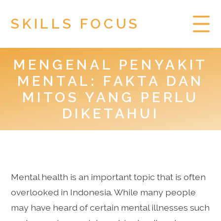
SKILLS FOCUS
MENGENAL PENYAKIT
HOME
MENTAL: FAKTA DAN
PRIVACY POLICY
MITOS YANG PERLU
DIKETAHUI
TOGEL HONGKONG
Mental health is an important topic that is often
overlooked in Indonesia. While many people
may have heard of certain mental illnesses such