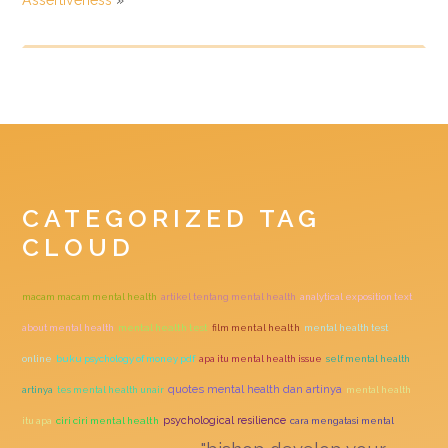
Assertiveness
»
CATEGORIZED TAG
CLOUD
macam macam mental health
artikel tentang mental health
analytical exposition text
about mental health
mental health test
film mental health
mental health test
online
buku psychology of money pdf
apa itu mental health issue
self mental health
quotes mental health dan artinya
artinya
tes mental health unair
mental health
psychological resilience
itu apa
ciri ciri mental health
cara mengatasi mental