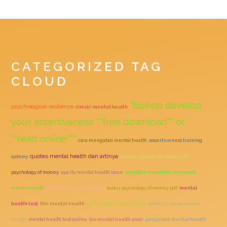
CATEGORIZED TAG
CLOUD
"bishop develop
psychological resilience
ciri ciri mental health
your assertiveness ""free download"" or
""read online"""
cara mengatasi mental health
assertiveness training
quotes mental health dan artinya
sydney
macam macam mental health
psychology of money
apa itu mental health issue
analytical exposition text about
behavioral psychology
mental health
buku psychology of money pdf
mental
health test
film mental health
self mental health artinya
artikel tentang mental
health
mental health test online
tes mental health unair
penyebab mental health