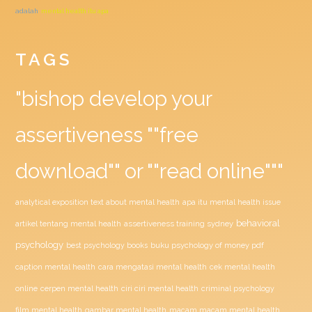
adalah
mental health itu apa
TAGS
"bishop develop your
assertiveness ""free
download"" or ""read online"""
analytical exposition text about mental health
apa itu mental health issue
behavioral
assertiveness training sydney
artikel tentang mental health
psychology
buku psychology of money pdf
best psychology books
caption mental health
cara mengatasi mental health
cek mental health
ciri ciri mental health
online
cerpen mental health
criminal psychology
film mental health
gambar mental health
macam macam mental health