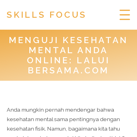
SKILLS FOCUS
MENGUJI KESEHATAN
HOME
MENTAL ANDA
PRIVACY POLICY
ONLINE: LALUI
BERSAMA.COM
TOGEL HONGKONG
Anda mungkin pernah mendengar bahwa
kesehatan mental sama pentingnya dengan
kesehatan fisik. Namun, bagaimana kita tahu