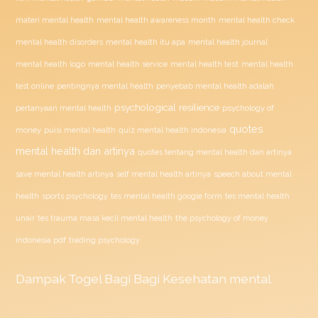
materi mental health
mental health awareness month
mental health check
mental health disorders
mental health itu apa
mental health journal
mental health test
mental health logo
mental health service
mental health
penyebab mental health adalah
test online
pentingnya mental health
psychological resilience
psychology of
pertanyaan mental health
quotes
money
puisi mental health
quiz mental health indonesia
mental health dan artinya
quotes tentang mental health dan artinya
save mental health artinya
self mental health artinya
speech about mental
health
sports psychology
tes mental health google form
tes mental health
unair
tes trauma masa kecil mental health
the psychology of money
indonesia pdf
trading psychology
Dampak
Togel
Bagi Bagi Kesehatan mental