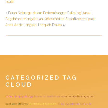
health
«
Peran Keluarga dalam Perkembangan Psikologi Anak
|
Bagaimana Mengajarkan Keterampilan Assertiveness pada
Anak-Anak: Langkah-Langkah Praktis
»
CATEGORIZED TAG
CLOUD
behavioral psychology
tes mental health unair
assertiveness training sydney
psychology of money
mental health test online
buku psychology of money pdf