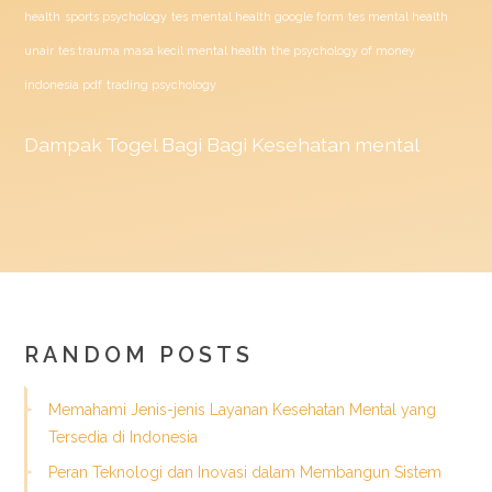
health
sports psychology
tes mental health google form
tes mental health
unair
tes trauma masa kecil mental health
the psychology of money
indonesia pdf
trading psychology
Dampak
Togel
Bagi Bagi Kesehatan mental
RANDOM POSTS
Memahami Jenis-jenis Layanan Kesehatan Mental yang
Tersedia di Indonesia
Peran Teknologi dan Inovasi dalam Membangun Sistem