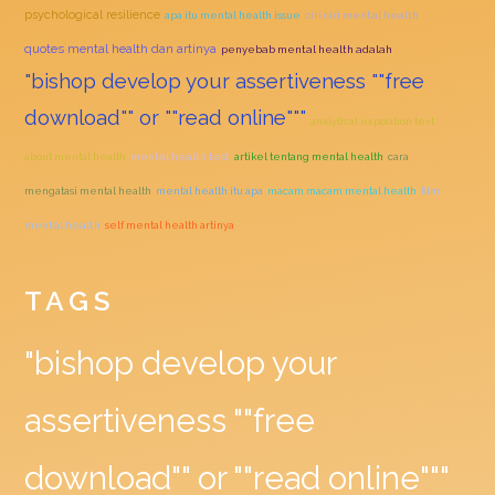
psychological resilience
apa itu mental health issue
ciri ciri mental health
quotes mental health dan artinya
penyebab mental health adalah
"bishop develop your assertiveness ""free
download"" or ""read online"""
analytical exposition text
about mental health
mental health test
artikel tentang mental health
cara
mengatasi mental health
mental health itu apa
macam macam mental health
film
mental health
self mental health artinya
TAGS
"bishop develop your
assertiveness ""free
download"" or ""read online"""