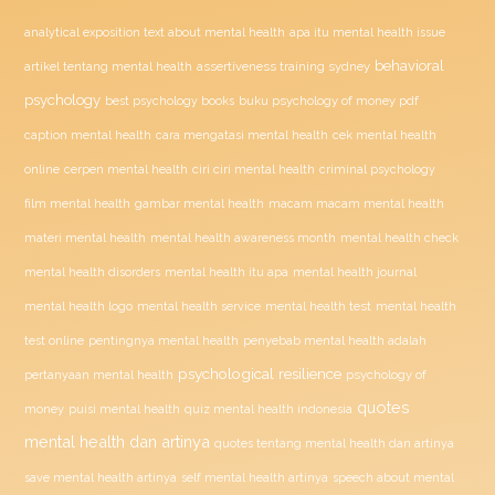
analytical exposition text about mental health
apa itu mental health issue
behavioral
assertiveness training sydney
artikel tentang mental health
psychology
buku psychology of money pdf
best psychology books
caption mental health
cara mengatasi mental health
cek mental health
ciri ciri mental health
online
cerpen mental health
criminal psychology
film mental health
gambar mental health
macam macam mental health
materi mental health
mental health awareness month
mental health check
mental health disorders
mental health itu apa
mental health journal
mental health test
mental health logo
mental health service
mental health
penyebab mental health adalah
test online
pentingnya mental health
psychological resilience
psychology of
pertanyaan mental health
quotes
money
puisi mental health
quiz mental health indonesia
mental health dan artinya
quotes tentang mental health dan artinya
save mental health artinya
self mental health artinya
speech about mental